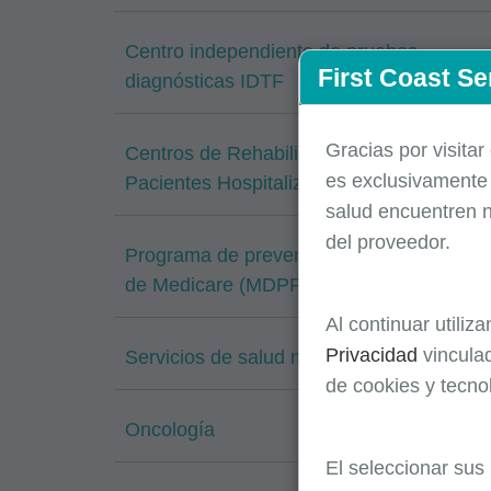
Centro independiente de pruebas
First Coast Se
diagnósticas IDTF
Gracias por visitar
Centros de Rehabilitación para
es
exclusivament
Pacientes Hospitalizados (IRF)
salud encuentren n
del proveedor.
Programa de prevención de la diabetes
de Medicare (MDPP)
Al continuar utiliz
Privacidad
vinculad
Servicios de salud mental
de cookies y tecno
Oncología
El seleccionar sus