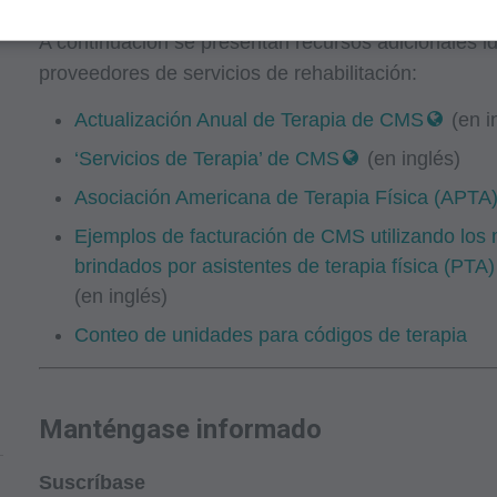
es autorizados:
A continuación se presentan recursos adicionales id
 Cobertura Local (LCDs),
proveedores de servicios de rehabilitación:
ión Médica Local (LMRPs),
Actualización Anual de Terapia de CMS
(en i
ormativas,
grama e Instrucciones de Facturación,
‘Servicios de Terapia’ de CMS
(en inglés)
ura y Codificación,
Asociación Americana de Terapia Física (APTA
ción de Integridad del Programa,
Ejemplos de facturación de CMS utilizando los 
onales/de Capacitación,
brindados por asistentes de terapia física (PTA
,
(en inglés)
Conteo de unidades para códigos de terapia
 de su organización dentro de los Estados Unidos para su propi
. El uso está limitado al uso en Medicare, Medicaid u otros p
los Centros de Servicios de Medicare y Medicaid (CMS), anteri
Manténgase informado
n de Financiamiento de Cuidado de la Salud (HCFA, Health Ca
Suscríbase
ted acepta tomar todas las medidas necesarias para asegurars