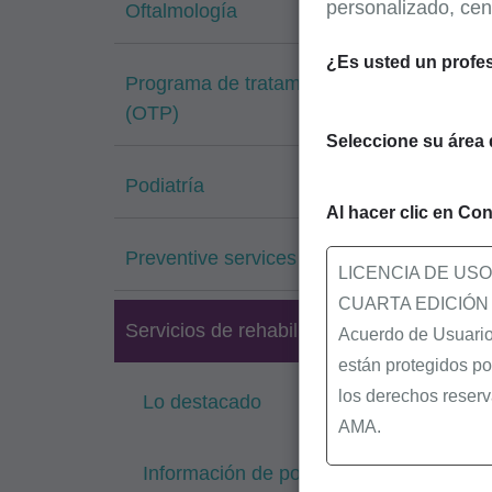
personalizado, cen
Oftalmología
¿Es usted un profes
Programa de tratamiento de opioides
(OTP)
Seleccione su área 
Podiatría
Al hacer clic en Con
Preventive services
LICENCIA DE US
CUARTA EDICIÓN
Servicios de rehabilitación
Acuerdo de Usuario 
están protegidos po
los derechos reserv
Lo destacado
AMA.
Información de política de LCD / NCD
Usted, sus empleado