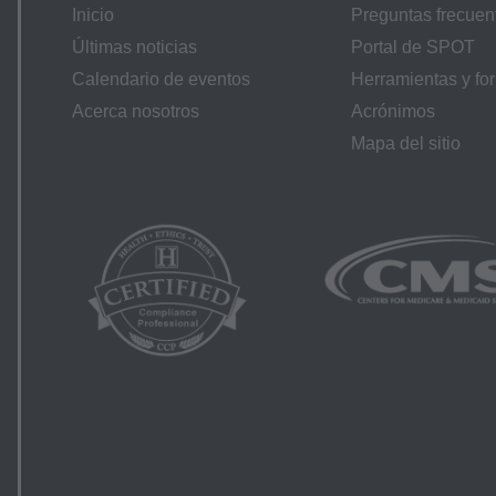
responsable de las consecuencias o responsabilidades atribui
Inicio
Preguntas frecuen
o o la interpretación de la información contenida o no en este a
Últimas noticias
Portal de SPOT
á por terminado con un aviso si usted viola sus términos. La A
Calendario de eventos
Herramientas y fo
e este acuerdo.
Acerca nosotros
Acrónimos
Mapa del sitio
S
icencia está determinado por la AMA, el titular de los derechos 
a con la licencia o el uso de CPT debe dirigirse a la AMA. Los 
 o representación de CMS. CMS NIEGA LA RESPONSABILIDA
NSABILIDAD ATRIBUIBLE AL USUARIO FINAL DEL USO D
LE POR NINGUNA DEMANDA ATRIBUIBLE A CUALQUIER 
TITUDES EN LA INFORMACIÓN O MATERIAL CONTENIDO E
 será responsable por daños directos, indirectos, especiales, 
rjan del uso de tal información o material.
 Gobierno de los EE.UU.