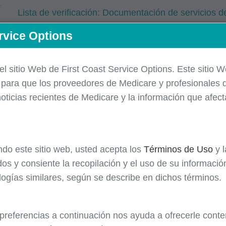
Lista de verificación: Documentación de servicios de
rvice Options
Preguntas frecuentes
 el sitio Web de First Coast Service Options. Este sitio 
Antes de llamar al centro de contacto del proveedor
e
para que los
proveedores
de Medicare y profesionales d
preguntas relacionadas con los servicios de rehabil
oticias recientes de Medicare y la información que afec
página web de First Coast.
Vea nuestras
preguntas frecuentes de especiali
ando este sitio web, usted acepta los
Términos de Uso
y 
Vea las siguientes preguntas frecuentes en la pági
os y consiente la recopilación y el uso de su informaci
Formulario CMS-R-131 ‘Límites de terapia y Noti
logías similares, según se describe en dichos términos.
Cobertura (ABN)’
 preferencias a continuación nos ayuda a ofrecerle conte