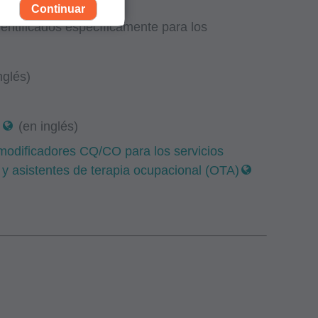
Continuar
entificados específicamente para los
nglés)
)
(en inglés)
modificadores CQ/CO para los servicios
) y asistentes de terapia ocupacional (OTA)
o uso, el de sus
rogramas
ormente conocido
re Financing
e que sus