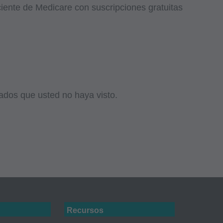
iente de Medicare con suscripciones gratuitas
autorizado en este
mitación, haciendo
r parte que no esté
 hacer cualquier
ado aquí debe
et, Chicago, IL
restricciones
ados que usted no haya visto.
, incluidas, entre
ado. No se incluyen
a AMA no ejerce la
ilidad por el
r parte de la AMA.
Recursos