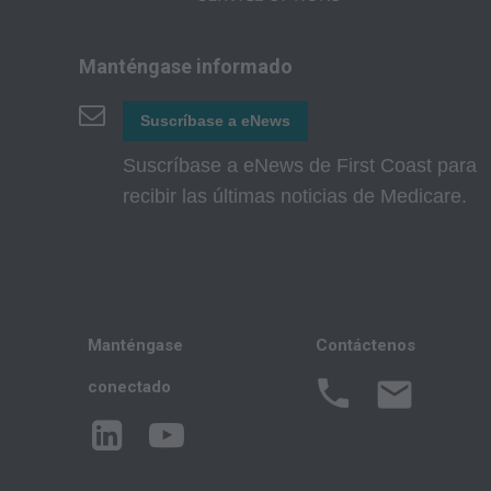
La AMA no se hace 
con el uso, el no us
Este acuerdo se dar
Manténgase informado
parte beneficiaria d
Suscríbase a eNews
Suscríbase a eNews de First Coast para
Aviso Legal de CM
recibir las últimas noticias de Medicare.
El alcance de esta l
pregunta relacionad
actúan en nombre
CUALQUIER RESPO
SERÁ RESPONSAB
Manténgase
Contáctenos
U OTRAS INEXAC
En ningún caso, CMS
conectado
consecuentes que su
AMA - Derechos del