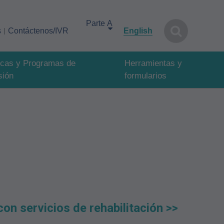
Select your area of interest
s
Contáctenos/IVR
English
ticas y Programas de
Herramientas y
sión
formularios
on servicios de rehabilitación >>