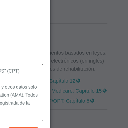
dos
, políticas y procedimientos basados en leyes,
 siguientes manuales electrónicos (en inglés)
roveedores de servicios de rehabilitación:
" (CPT),
neficios de Medicare, Capítulo 12
y otros datos solo
 de Reclamaciones de Medicare, Capítulo 15
ation (AMA). Todos
arte B y servicios CORF/OPT, Capítulo 5
egistrada de la
igura en los