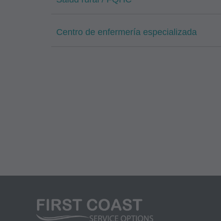
empleados y agente
documento está proh
Centro de enfermería especializada
copias de CPT para 
atada por este acue
uso comercial de CP
obtenerse a través 
60610. Las aplicaci
aplicables de FARS
Aviso Legal de Gar
CPT se proporciona "
otras, las garantía
tarifas fijas, unida
medicina de forma d
contenido de este a