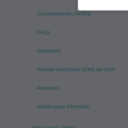
siguientes material
Documentación médica
Determinaciones de
Políticas de Revis
Boletines/Hojas Inf
FAQs
Memorandos del Pro
Políticas de Cobert
Educación
Boletines e Informa
Materiales Educaci
Manual electrónico (IOM) de CMS
Correos especiales
Tarifas Fijas;
Recursos
internamente dentro
empleados y agentes
Manténgase informado
administrados por 
como Administració
Administration). Us
Salud rural / FQHC