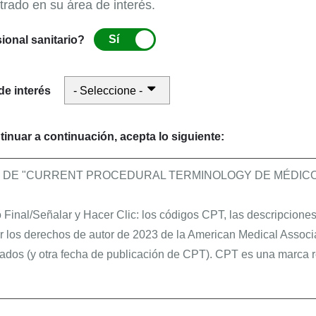
Educación
trado en su área de interés.
Aprendizaje al momento: Servicios especializa
Sí
ional sanitario?
de interés
Manuales electrónicos (IOM) de CMS
Los IOM de CMS contienen instrucciones operativas
tinuar a continuación, acepta lo siguiente:
reglamentaciones, pautas, modelos y directivas. Los
de CMS contienen información específica para los p
O DE "CURRENT PROCEDURAL TERMINOLOGY DE MÉDICOS
Publicación 100-02 - Manual de Políticas de Be
Final/Señalar y Hacer Clic: los códigos CPT, las descripciones 
Publicación 100-04 - Manual de Procesamiento
r los derechos de autor de 2023 de la American Medical Associ
Servicios de rehabilitación ambulatoria de la P
ados (y otra fecha de publicación de CPT). CPT es una marca r
s y agentes están autorizados a utilizar CPT solamente como f
Recursos