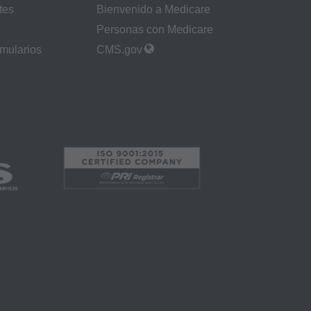
bles o relacionadas
tes
Bienvenido a Medicare
rchivo/producto.
Personas con Medicare
MA es una tercera
rmularios
CMS.gov
de autor. Cualquier
usuarios finales no
D POR
E CPT. CMS NO
ERROR, OMISIÓN
N ESTA PÁGINA.
incidentales o