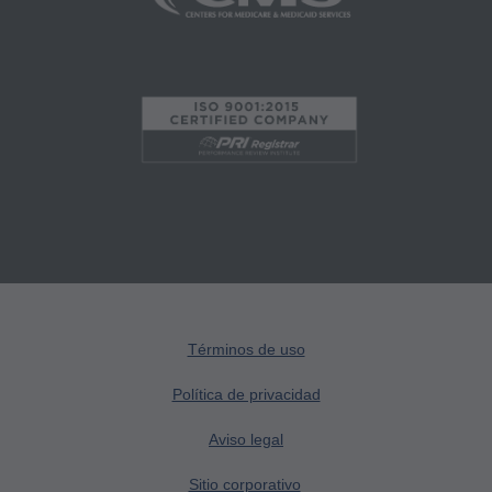
cualquier parte que no esté atada por este
acuerdo, creando cualquier trabajo modificado
o derivado de CPT, o hacer cualquier uso
comercial de CPT. La licencia para utilizar CPT
para cualquier uso no autorizado aquí debe
obtenerse a través de la AMA, CPT Intellectual
Property Services, 515 N. State Street, Chicago,
IL 60610. Las aplicaciones están disponibles
(en inglés) en el sitio web de AMA. Las
restricciones aplicables de FARS/DFARS se
aplican al uso del gobierno.
Términos de uso
Política de privacidad
Aviso Legal de Garantías y Responsabilidades
Aviso legal
de la AMA
CPT se proporciona "tal cual" sin garantía de
Sitio corporativo