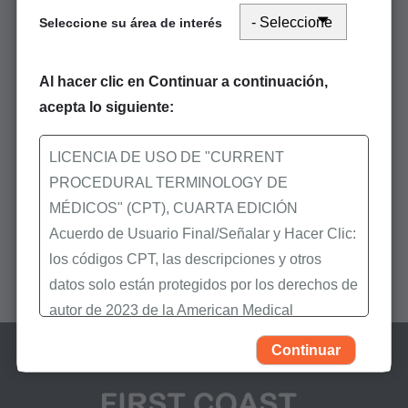
del modificador
Seleccione su área de interés
Julio 13, 2025
Ver más
Al hacer clic en Continuar a continuación,
acepta lo siguiente:
Consejos útiles, guías y preguntas frecuentes
LICENCIA DE USO DE "CURRENT
PROCEDURAL TERMINOLOGY DE
Recursos de apelaciones
MÉDICOS" (CPT), CUARTA EDICIÓN
Contáctenos
Acuerdo de Usuario Final/Señalar y Hacer Clic:
los códigos CPT, las descripciones y otros
datos solo están protegidos por los derechos de
autor de 2023 de la American Medical
Association (AMA). Todos los derechos
Continuar
reservados (y otra fecha de publicación de
CPT). CPT es una marca registrada de la AMA.