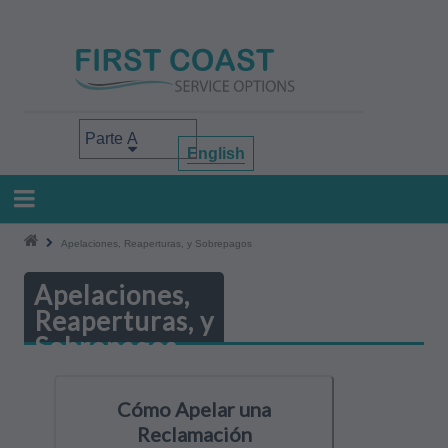
Pasar
al
contenido
principal
Select your area of interest
English
Apelaciones, Reaperturas, y Sobrepagos
Apelaciones,
Reaperturas, y
Sobrepagos
Cómo Apelar una
Reclamación