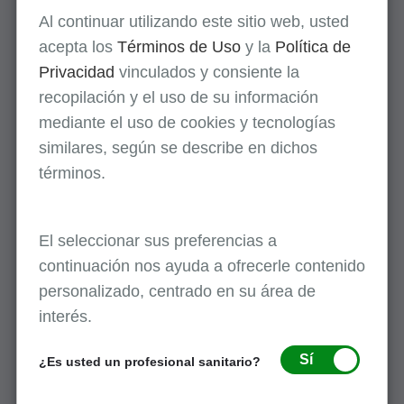
Reclamaciones y apelaciones para CPT
Al continuar utilizando este sitio web, usted
93010 realizado en un entorno de sala de
acepta los
Términos de Uso
y la
Política de
emergencia
Privacidad
vinculados y consiente la
Julio 13, 2025
recopilación y el uso de su información
Tutorial: Cómo completar el formulario de
mediante el uso de cookies y tecnologías
solicitud de redeterminación y de
similares, según se describe en dichos
reapertura por error administrativo de la
términos.
Parte A de Medicare
Marzo 6, 2026
Cambios a la cantidad en controversia
El seleccionar sus preferencias a
(AIC) para apelaciones del 2026
continuación nos ayuda a ofrecerle contenido
Diciembre 17, 2025
personalizado, centrado en su área de
Las solicitudes de estado de apelaciones
interés.
deben obtenerse a través de SPOT
Noviembre 6, 2025
Sí
¿Es usted un profesional sanitario?
Tomografía por emisión de positrones
(TEP) para afecciones oncológicas: uso