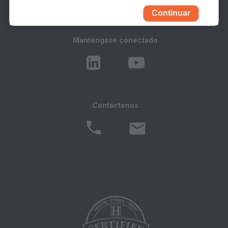
Association (AMA). Todos los derechos
Continuar
reservados (y otra fecha de publicación de
CPT). CPT es una marca registrada de la AMA.
Manténgase conectado
Usted, sus empleados y agentes están
autorizados a utilizar CPT solamente como
figura en los siguientes materiales autorizados:
Contáctenos
Determinaciones de Cobertura Local (LCDs),
Políticas de Revisión Médica Local (LMRPs),
Boletines/Hojas Informativas,
Memorandos del Programa e Instrucciones de
Facturación,
Políticas de Cobertura y Codificación,
Boletines e Información de Integridad del
Programa,
Materiales Educacionales/de Capacitación,