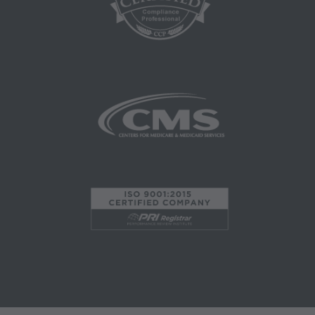
Correos especiales,
Tarifas Fijas;
internamente dentro de su organización dentro
de los Estados Unidos para su propio uso, el de
sus empleados y agentes. El uso está limitado
al uso en Medicare, Medicaid u otros programas
administrados por los Centros de Servicios de
Medicare y Medicaid (CMS), anteriormente
conocido como Administración de
Financiamiento de Cuidado de la Salud (HCFA,
Health Care Financing Administration). Usted
acepta tomar todas las medidas necesarias
para asegurarse que sus empleados y agentes
cumplan con los términos de este acuerdo.
Cualquier uso no autorizado en este documento
está prohibido, incluyendo a manera de