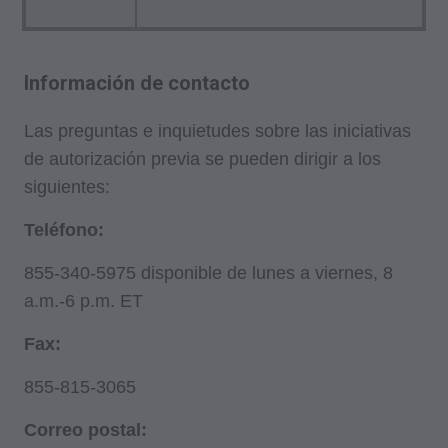
Materiales Educacionales/de Capacitación,
Correos especiales,
Tarifas Fijas;
Información de contacto
internamente dentro de su organización dentro
Las preguntas e inquietudes sobre las iniciativas
de los Estados Unidos para su propio uso, el de
de autorización previa se pueden dirigir a los
sus empleados y agentes. El uso está limitado
siguientes:
al uso en Medicare, Medicaid u otros programas
administrados por los Centros de Servicios de
Teléfono:
Medicare y Medicaid (CMS), anteriormente
855-340-5975 disponible de lunes a viernes, 8
conocido como Administración de
a.m.-6 p.m. ET
Financiamiento de Cuidado de la Salud (HCFA,
Health Care Financing Administration). Usted
Fax:
acepta tomar todas las medidas necesarias
855-815-3065
para asegurarse que sus empleados y agentes
cumplan con los términos de este acuerdo.
Correo postal:
Cualquier uso no autorizado en este documento