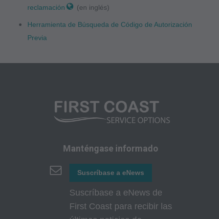
reclamación
(en inglés)
Aviso Legal de Garantías y Responsabilidades
Herramienta de Búsqueda de Código de Autorización
de la AMA
Previa
CPT se proporciona "tal cual" sin garantía de
ningún tipo, ya sea expresa o implícita,
incluidas, entre otras, las garantías implícitas de
comerciabilidad e idoneidad para un fin
determinado. No se incluyen tarifas fijas,
unidades básicas, valores relativos o listados
relacionados en CPT. La AMA no ejerce la
medicina de forma directa o indirecta ni
Manténgase informado
administra servicios médicos. La
responsabilidad por el contenido de este
Suscríbase a eNews
archivo/producto es con CMS y no está
Suscríbase a eNews de
respaldado o implícito por parte de la AMA. La
First Coast para recibir las
AMA no se hace responsable de las