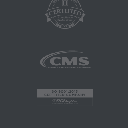
RESPONSABILIDAD ATRIBUIBLE AL
USUARIO FINAL DEL USO DE CPT. CMS NO
SERÁ RESPONSABLE POR NINGUNA
DEMANDA ATRIBUIBLE A CUALQUIER
ERROR, OMISIÓN U OTRAS
INEXACTITUDES EN LA INFORMACIÓN O
MATERIAL CONTENIDO EN ESTA PÁGINA.
En ningún caso, CMS será responsable por
daños directos, indirectos, especiales,
incidentales o consecuentes que surjan del uso
de tal información o material.
AMA - Derechos del Gobierno de los EE.UU.
Este producto incluye CPT, que es información
técnica comercial y/o bases de datos
informáticas y/o software informático comercial