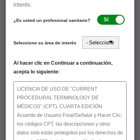
interés.
Neuroestimuladores
espinales implantados
Sí
¿Es usted un profesional sanitario?
Intervenciones en
articulaciones facetarias
Seleccione su área de interés
CMS provee una lista
de los
códigos (en inglés) de
Al hacer clic en Continuar a continuación,
procedimiento específicos que
acepta lo siguiente:
están incluidos en el programa
de PA de OPD.
LICENCIA DE USO DE "CURRENT
PROCEDURAL TERMINOLOGY DE
CMS comenzó a operar el
Programa de
MÉDICOS" (CPT), CUARTA EDICIÓN
programa del modelo de
PA para
Acuerdo de Usuario Final/Señalar y Hacer Clic:
ambulancias de PA para RSNAT
RSNAT
los códigos CPT, las descripciones y otros
en un número limitado de
datos solo están protegidos por los derechos de
estados en 2014, bajo la