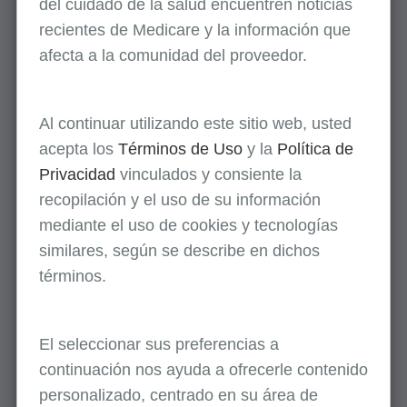
del cuidado de la salud encuentren noticias
de blefaroptosis y
recientes de Medicare y la información que
reparación de ptosis de
afecta a la comunidad del proveedor.
cejas
Inyecciones de toxina
botulínica
Al continuar utilizando este sitio web, usted
Panniculectomía, escisión
acepta los
Términos de Uso
y la
Política de
del exceso de piel y tejido
Privacidad
vinculados y consiente la
subcutáneo (incluida la
recopilación y el uso de su información
lipectomía) y servicios
mediante el uso de cookies y tecnologías
relacionados
similares, según se describe en dichos
Rinoplastia y servicios
términos.
relacionados
Ablación de venas y
El seleccionar sus preferencias a
servicios relacionados
continuación nos ayuda a ofrecerle contenido
Fusión cervical con
personalizado, centrado en su área de
extracción de disco