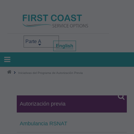
Pasar
al
contenido
principal
Select your area of interest
English
Iniciativas del Programa de Autorización Previa
Autorización previa
Ambulancia RSNAT