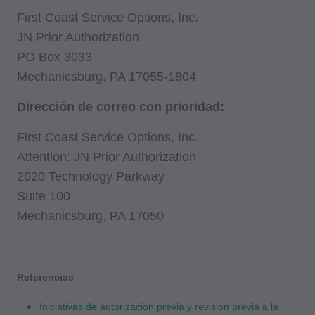
está prohibido, incluyendo a manera de
First Coast Service Options, Inc.
ilustración y no a manera de limitación,
JN Prior Authorization
haciendo copias de CPT para la reventa y/o
PO Box 3033
licencia, transfiriendo copias de CPT a
Mechanicsburg, PA 17055-1804
cualquier parte que no esté atada por este
Dirección de correo con prioridad:
acuerdo, creando cualquier trabajo modificado
o derivado de CPT, o hacer cualquier uso
First Coast Service Options, Inc.
comercial de CPT. La licencia para utilizar CPT
Attention: JN Prior Authorization
para cualquier uso no autorizado aquí debe
2020 Technology Parkway
obtenerse a través de la AMA, CPT Intellectual
Suite 100
Property Services, 515 N. State Street, Chicago,
Mechanicsburg, PA 17050
IL 60610. Las aplicaciones están disponibles
(en inglés) en el sitio web de AMA. Las
restricciones aplicables de FARS/DFARS se
Referencias
aplican al uso del gobierno.
Iniciativas de autorización previa y revisión previa a la