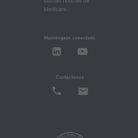
últimas noticias de
consecuencias o responsabilidades atribuibles
Medicare.
o relacionadas con el uso, el no uso o la
interpretación de la información contenida o no
en este archivo/producto. Este acuerdo se dará
por terminado con un aviso si usted viola sus
Manténgase conectado
términos. La AMA es una tercera parte
beneficiaria de este acuerdo.
Aviso Legal de CMS
Contáctenos
El alcance de esta licencia está determinado
por la AMA, el titular de los derechos de autor.
Cualquier pregunta relacionada con la licencia
o el uso de CPT debe dirigirse a la AMA. Los
usuarios finales no actúan en nombre o
representación de CMS. CMS NIEGA LA
RESPONSABILIDAD POR CUALQUIER