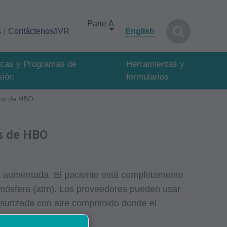
Select your area of interest
s
Contáctenos/IVR
English
ticas y Programas de
Herramientas y
sión
formularios
ios de HBO
os de HBO
ca aumentada. El paciente está completamente
tmósfera (atm). Los proveedores pueden usar
surizada con aire comprimido donde el