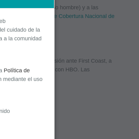
ida la unidad de un solo hombre) y a las
 de Determinaciones de Cobertura Nacional de
Web
el cuidado de la
ta a la comunidad
nte apelaron la decisión ante First Coast, a
d médica de la terapia con HBO. Las
la
Política de
ón mediante el uso
nido