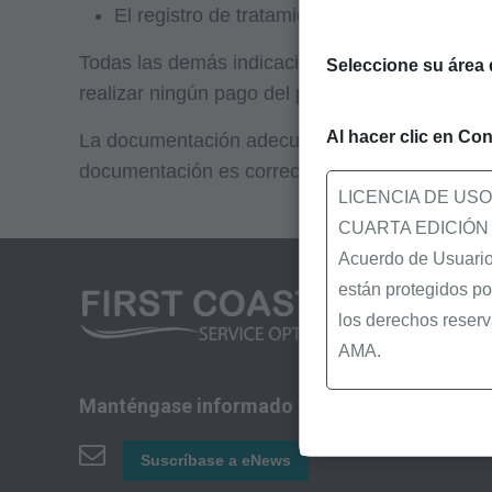
El registro de tratamiento de HBO para res
Todas las demás indicaciones no especificada
Seleccione su área 
realizar ningún pago del programa por HBO en 
Al hacer clic en Con
La documentación adecuada conlleva tiempo, pe
documentación es correcta y completa la prim
LICENCIA DE US
CUARTA EDICIÓN
Acuerdo de Usuario 
están protegidos po
los derechos reserv
AMA.
Usted, sus empleado
Manténgase informado
siguientes material
Suscríbase a eNews
Determinaciones de