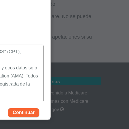
restó según lo facturado
 por el programa Medicare. No se puede
tificadas.
 valiosas presentando apelaciones si su
" (CPT),
y otros datos solo
ation (AMA). Todos
Recursos
egistrada de la
tes
Bienvenido a Medicare
Personas con Medicare
igura en los
rmularios
CMS.gov
Continuar