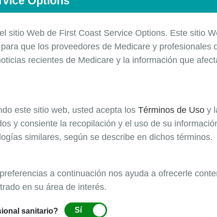
rvice Options
O se limita a lo que se administra en una cámara (inclu
electrónico (IOM) de CMS, Publicación 100-03, Manual
 el sitio Web de First Coast Service Options. Este sitio 
bárico (20.29).
e
para que los
proveedores
de Medicare y profesionales d
oticias recientes de Medicare y la información que afec
da
nes de reclamaciones por servicios de HBO y posteriorme
de archivos médicos que no pudo respaldar la necesida
ando este sitio web, usted acepta los
Términos de Uso
y 
ecían de la siguiente documentación:
os y consiente la recopilación y el uso de su informaci
logías similares, según se describe en dichos términos.
 preferencias a continuación nos ayuda a ofrecerle conte
trado en su área de interés.
)
Sí
ional sanitario?