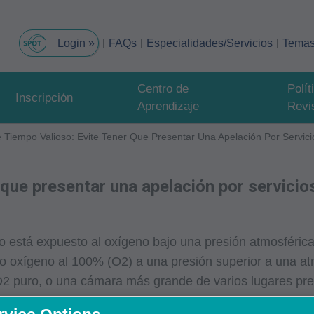
FAQs
Especialidades/Servicios
Tema
Centro de
Polí
Inscripción
Aprendizaje
Revi
 Tiempo Valioso: Evite Tener Que Presentar Una Apelación Por Servic
r que presentar una apelación por servici
o está expuesto al oxígeno bajo una presión atmosféri
o oxígeno al 100% (O2) a una presión superior a una a
O2 puro, o una cámara más grande de varios lugares pre
, una capucha para la cabeza o un tubo endotraqueal.