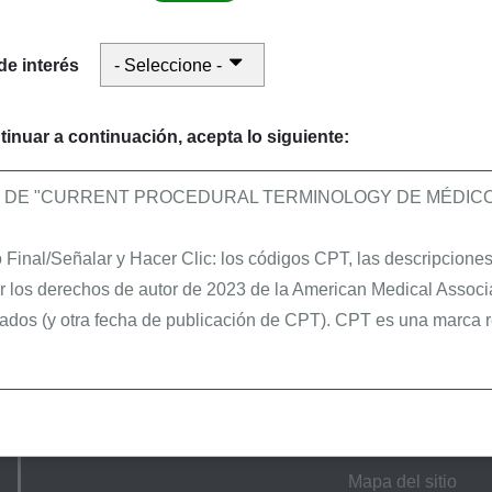
paldar que el servicio era médicamente necesario y se p
s en las reglamentaciones de la NCD no están cubiertas
de interés
el tratamiento de ninguna afección que no sean las iden
tinuar a continuación, acepta lo siguiente:
ro puede ayudarle a evitar pasar horas administrativas
era vez.
O DE "CURRENT PROCEDURAL TERMINOLOGY DE MÉDICOS
Final/Señalar y Hacer Clic: los códigos CPT, las descripciones 
r los derechos de autor de 2023 de la American Medical Associ
Sitio web del proveedor
Enlaces útiles
ados (y otra fecha de publicación de CPT). CPT es una marca r
Inicio
Preguntas frecuen
Últimas noticias
Portal de SPOT
s y agentes están autorizados a utilizar CPT solamente como f
Calendario de eventos
Herramientas y fo
es autorizados:
Acerca nosotros
Acrónimos
 Cobertura Local (LCDs),
Mapa del sitio