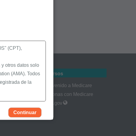
" (CPT),
y otros datos solo
Recursos
ation (AMA). Todos
egistrada de la
tes
Bienvenido a Medicare
Personas con Medicare
rmularios
CMS.gov
igura en los
Continuar