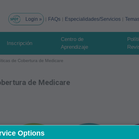
FAQs
Especialidades/Servicios
Tema
Centro de
Polí
Inscripción
Aprendizaje
Revi
íticas de Cobertura de Medicare
cobertura de Medicare
rvice Options