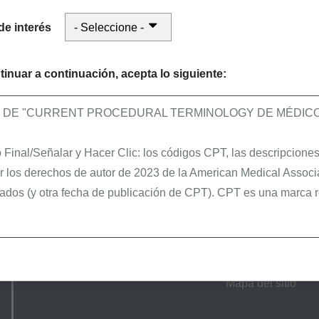
de interés
tinuar a continuación, acepta lo siguiente:
O DE "CURRENT PROCEDURAL TERMINOLOGY DE MÉDICOS
Final/Señalar y Hacer Clic: los códigos CPT, las descripciones 
Sitio web del proveedor
Enlaces útiles
r los derechos de autor de 2023 de la American Medical Associ
ados (y otra fecha de publicación de CPT). CPT es una marca r
Inicio
Preguntas frecuen
Últimas noticias
Portal de SPOT
Calendario de eventos
Herramientas y fo
s y agentes están autorizados a utilizar CPT solamente como f
Acerca nosotros
Acrónimos
es autorizados:
Mapa del sitio
 Cobertura Local (LCDs),
ión Médica Local (LMRPs),