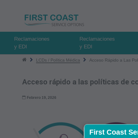
Pasar
al
contenido
principal
Reclamaciones
Reclamaciones
y EDI
y EDI
LCDs / Política Médica
Acceso Rápido a Las Pol
Acceso rápido a las políticas de 
Febrero 19, 2026
First Coast Se