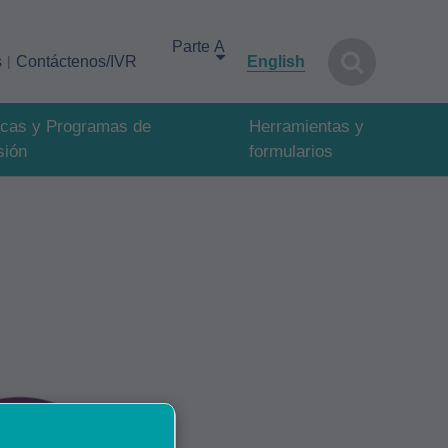
Select your area of interest
s
Contáctenos/IVR
English
ticas y Programas de
Herramientas y
sión
formularios