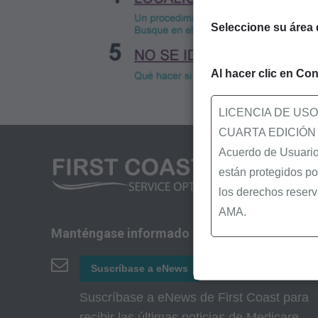
Seleccione su área 
Al hacer clic en Con
LICENCIA DE US
CUARTA EDICIÓN
Acuerdo de Usuario 
están protegidos po
los derechos reserv
AMA.
Manténgase informado
Usted, sus empleado
siguientes material
Suscríbase a eNews
Determinaciones de
Suscríbase a eNews de First Coast para
Políticas de Revis
recibir las últimas noticias de Medicare.