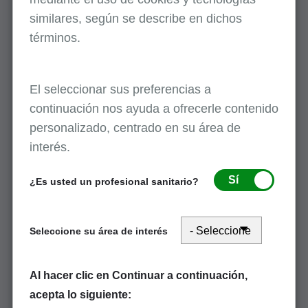
Modificadores de servicio de telesalud
similares, según se describe en dichos
términos.
Modificadores de terapia
El seleccionar sus preferencias a
Herramienta de búsqueda de modificador
continuación nos ayuda a ofrecerle contenido
personalizado, centrado en su área de
interés.
Diagrama de flujo del modificador 58
Sí
¿Es usted un profesional sanitario?
Septiembre 15, 2025
Seleccione su área de interés
Al hacer clic en Continuar a continuación,
acepta lo siguiente: