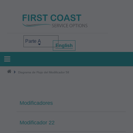
Pasar
al
contenido
principal
Select your area of interest
English
Diagrama de Flujo del Modificador 58
Modificadores
Modificador 22