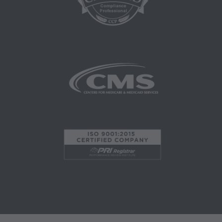
conocido como Administración de
Financiamiento de Cuidado de la Salud (HCFA,
Health Care Financing Administration). Usted
acepta tomar todas las medidas necesarias
para asegurarse que sus empleados y agentes
cumplan con los términos de este acuerdo.
Cualquier uso no autorizado en este documento
está prohibido, incluyendo a manera de
ilustración y no a manera de limitación,
haciendo copias de CPT para la reventa y/o
licencia, transfiriendo copias de CPT a
cualquier parte que no esté atada por este
acuerdo, creando cualquier trabajo modificado
o derivado de CPT, o hacer cualquier uso
comercial de CPT. La licencia para utilizar CPT
para cualquier uso no autorizado aquí debe