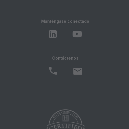
Políticas de Revisión Médica Local (LMRPs),
Boletines/Hojas Informativas,
Memorandos del Programa e Instrucciones de
Manténgase conectado
Facturación,
Políticas de Cobertura y Codificación,
Boletines e Información de Integridad del
Programa,
Contáctenos
Materiales Educacionales/de Capacitación,
Correos especiales,
Tarifas Fijas;
internamente dentro de su organización dentro
de los Estados Unidos para su propio uso, el de
sus empleados y agentes. El uso está limitado
al uso en Medicare, Medicaid u otros programas
administrados por los Centros de Servicios de
Medicare y Medicaid (CMS), anteriormente