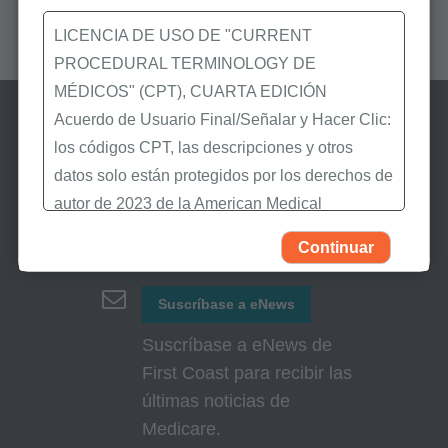
LICENCIA DE USO DE "CURRENT
PROCEDURAL TERMINOLOGY DE
MÉDICOS" (CPT), CUARTA EDICIÓN
Acuerdo de Usuario Final/Señalar y Hacer Clic:
los códigos CPT, las descripciones y otros
datos solo están protegidos por los derechos de
autor de 2023 de la American Medical
Association (AMA). Todos los derechos
Continuar
Manténgase informado
reservados (y otra fecha de publicación de
CPT). CPT es una marca registrada de la AMA.
Suscríbase a eNews
Usted, sus empleados y agentes están
Suscríbase a eNews de
autorizados a utilizar CPT solamente como
First Coast para recibir las
figura en los siguientes materiales autorizados:
últimas noticias de
Medicare.
Determinaciones de Cobertura Local (LCDs),