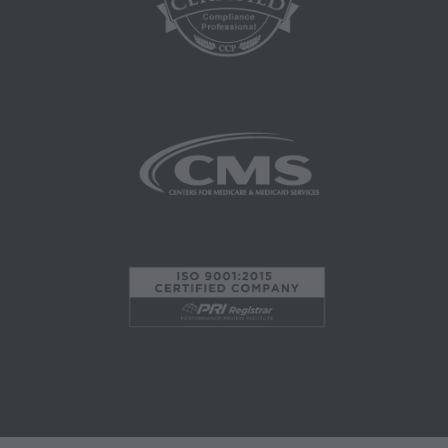
Correos especiales,
Tarifas Fijas;
internamente dentro de su organización dentro
de los Estados Unidos para su propio uso, el de
sus empleados y agentes. El uso está limitado
al uso en Medicare, Medicaid u otros programas
administrados por los Centros de Servicios de
Medicare y Medicaid (CMS), anteriormente
conocido como Administración de
Financiamiento de Cuidado de la Salud (HCFA,
Health Care Financing Administration). Usted
acepta tomar todas las medidas necesarias
para asegurarse que sus empleados y agentes
cumplan con los términos de este acuerdo.
Cualquier uso no autorizado en este documento
está prohibido, incluyendo a manera de