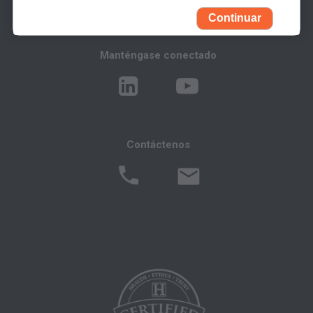
Association (AMA). Todos los derechos
Continuar
reservados (y otra fecha de publicación de
CPT). CPT es una marca registrada de la AMA.
Manténgase conectado
Usted, sus empleados y agentes están
autorizados a utilizar CPT solamente como
figura en los siguientes materiales autorizados:
Contáctenos
Determinaciones de Cobertura Local (LCDs),
Políticas de Revisión Médica Local (LMRPs),
Boletines/Hojas Informativas,
Memorandos del Programa e Instrucciones de
Facturación,
Políticas de Cobertura y Codificación,
Boletines e Información de Integridad del
Programa,
Materiales Educacionales/de Capacitación,