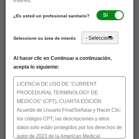
interés.
Fecha límite para la documentación del
CERT de 2026
Sí
¿Es usted un profesional sanitario?
Mayo 6, 2026
Datos útiles: Comunicaciones válidas de
CERT/CMS
Seleccione su área de interés
Mayo 4, 2026
Grupo de trabajo del CERT: Presentación
Al hacer clic en Continuar a continuación,
de información general
Marzo 26, 2026
acepta lo siguiente:
Ver más
LICENCIA DE USO DE "CURRENT
PROCEDURAL TERMINOLOGY DE
MÉDICOS" (CPT), CUARTA EDICIÓN
Acuerdo de Usuario Final/Señalar y Hacer Clic:
Consejos útiles, guías y preguntas frecuentes
los códigos CPT, las descripciones y otros
Recursos relacionados
datos solo están protegidos por los derechos de
autor de 2023 de la American Medical