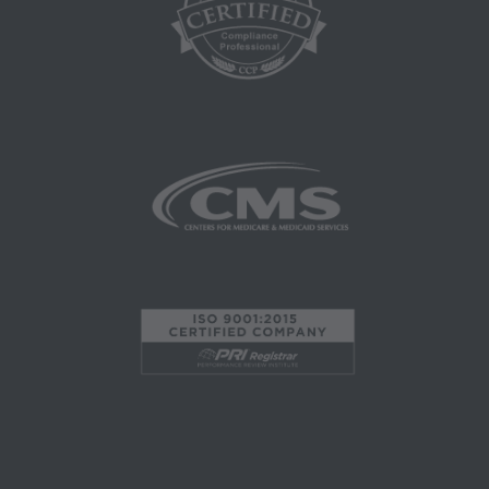
está prohibido, incluyendo a manera de
ilustración y no a manera de limitación,
haciendo copias de CPT para la reventa y/o
licencia, transfiriendo copias de CPT a
cualquier parte que no esté atada por este
acuerdo, creando cualquier trabajo modificado
o derivado de CPT, o hacer cualquier uso
comercial de CPT. La licencia para utilizar CPT
para cualquier uso no autorizado aquí debe
obtenerse a través de la AMA, CPT Intellectual
Property Services, 515 N. State Street, Chicago,
IL 60610. Las aplicaciones están disponibles
(en inglés) en el sitio web de AMA. Las
restricciones aplicables de FARS/DFARS se
aplican al uso del gobierno.