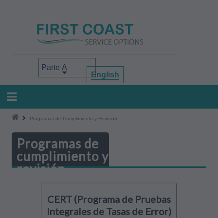
Pasar
al
contenido
principal
Select your area of interest
English
Programas de Cumplimiento y Revisión
Programas de
cumplimiento y
revisión
CERT (Programa de Pruebas
Integrales de Tasas de Error)