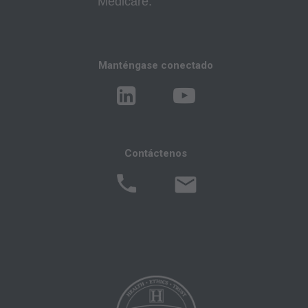
Medicare.
Correos especiales,
Tarifas Fijas;
internamente dentro de su organización dentro
Manténgase conectado
de los Estados Unidos para su propio uso, el de
sus empleados y agentes. El uso está limitado
al uso en Medicare, Medicaid u otros programas
administrados por los Centros de Servicios de
Contáctenos
Medicare y Medicaid (CMS), anteriormente
conocido como Administración de
Financiamiento de Cuidado de la Salud (HCFA,
Health Care Financing Administration). Usted
acepta tomar todas las medidas necesarias
para asegurarse que sus empleados y agentes
cumplan con los términos de este acuerdo.
Cualquier uso no autorizado en este documento