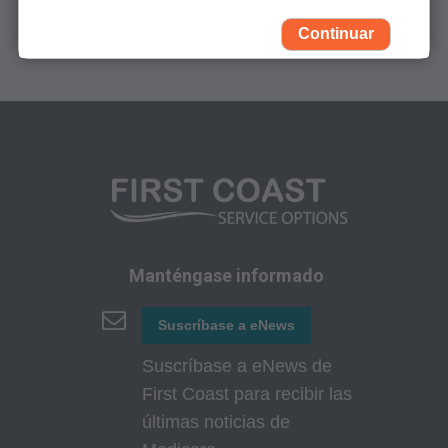
Contáctenos
Association (AMA). Todos los derechos
Continuar
reservados (y otra fecha de publicación de
CPT). CPT es una marca registrada de la AMA.
Usted, sus empleados y agentes están
autorizados a utilizar CPT solamente como
figura en los siguientes materiales autorizados:
Determinaciones de Cobertura Local (LCDs),
Políticas de Revisión Médica Local (LMRPs),
Boletines/Hojas Informativas,
Manténgase informado
Memorandos del Programa e Instrucciones de
Suscríbase a eNews
Facturación,
Políticas de Cobertura y Codificación,
Suscríbase a eNews de
Boletines e Información de Integridad del
First Coast para recibir las
Programa,
últimas noticias de
Materiales Educacionales/de Capacitación,