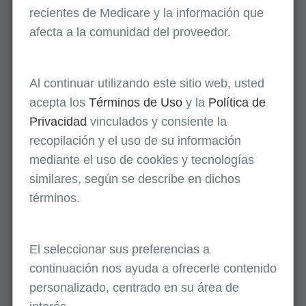
recientes de Medicare y la información que
afecta a la comunidad del proveedor.
Al continuar utilizando este sitio web, usted
Lo último
acepta los
Términos de Uso
y la
Política de
Privacidad
vinculados y consiente la
recopilación y el uso de su información
mediante el uso de cookies y tecnologías
Recursos educativos relacionados al
similares, según se describe en dichos
CERT
Mayo 15, 2026
términos.
Mes de la concientización sobre el CERT:
Qué pasos debe tomar si recibe una
El seleccionar sus preferencias a
solicitud de documentación del CERT
continuación nos ayuda a ofrecerle contenido
Mayo 13, 2026
personalizado, centrado en su área de
Mes de la concientización sobre el CERT: