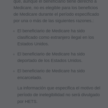
usuarios finales no actúan en nombre o
que, aunque el beneficiario tiene derecho a
representación de CMS. CMS NIEGA LA
Medicare, no es elegible para los beneficios
RESPONSABILIDAD POR CUALQUIER
de Medicare durante el período especificado
por una o más de las siguientes razones.:
RESPONSABILIDAD ATRIBUIBLE AL
USUARIO FINAL DEL USO DE CPT. CMS NO
El beneficiario de Medicare ha sido
SERÁ RESPONSABLE POR NINGUNA
clasificado como extranjero ilegal en los
DEMANDA ATRIBUIBLE A CUALQUIER
Estados Unidos.
ERROR, OMISIÓN U OTRAS
El beneficiario de Medicare ha sido
INEXACTITUDES EN LA INFORMACIÓN O
deportado de los Estados Unidos.
MATERIAL CONTENIDO EN ESTA PÁGINA.
En ningún caso, CMS será responsable por
El beneficiario de Medicare ha sido
daños directos, indirectos, especiales,
encarcelado.
incidentales o consecuentes que surjan del uso
La información que especifica el motivo del
de tal información o material.
período de inelegibilidad no será divulgado
AMA - Derechos del Gobierno de los EE.UU.
por HETS.