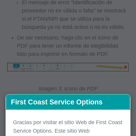
El mensaje de error "Identificación de
proveedor no es válida o falta" se mostrará
si el PTAN/NPI que se utiliza para la
búsqueda ya no está activo o no es válido.
De ser necesario, haga clic en el icono de
PDF para tener un informe de elegibilidad
listo para imprimir en formato de PDF.
Imagen 3: Icono de PDF
First Coast Service Options
Desmarque las pestañas que no desee incluir
en el informe haciendo clic en las casillas
correspondientes y luego haga clic en
Gracias por visitar el sitio Web de First Coast
Download PDF (Descargar PDF) para
Service Options. Este sitio Web
ver/imprimir el informe. Aparecerá un breve