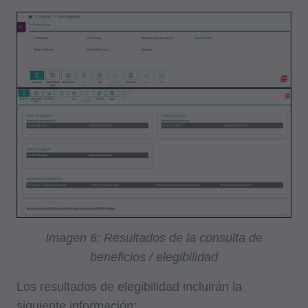
Boletines e Información de Integridad del
Programa,
Materiales Educacionales/de Capacitación,
Correos especiales,
Tarifas Fijas;
internamente dentro de su organización dentro
de los Estados Unidos para su propio uso, el de
sus empleados y agentes. El uso está limitado
al uso en Medicare, Medicaid u otros programas
administrados por los Centros de Servicios de
Medicare y Medicaid (CMS), anteriormente
conocido como Administración de
Imagen 6: Resultados de la consulta de
Financiamiento de Cuidado de la Salud (HCFA,
beneficios / elegibilidad
Health Care Financing Administration). Usted
Los resultados de elegibilidad incluirán la
acepta tomar todas las medidas necesarias
siguiente información:
para asegurarse que sus empleados y agentes