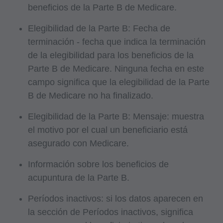
beneficios de la Parte B de Medicare.
respaldado o implícito por parte de la AMA. La
AMA no se hace responsable de las
Elegibilidad de la Parte B: Fecha de
consecuencias o responsabilidades atribuibles
terminación - fecha que indica la terminación
o relacionadas con el uso, el no uso o la
de la elegibilidad para los beneficios de la
interpretación de la información contenida o no
Parte B de Medicare. Ninguna fecha en este
en este archivo/producto. Este acuerdo se dará
campo significa que la elegibilidad de la Parte
por terminado con un aviso si usted viola sus
B de Medicare no ha finalizado.
términos. La AMA es una tercera parte
Elegibilidad de la Parte B: Mensaje: muestra
beneficiaria de este acuerdo.
el motivo por el cual un beneficiario está
asegurado con Medicare.
Aviso Legal de CMS
Información sobre los beneficios de
El alcance de esta licencia está determinado
acupuntura de la Parte B.
por la AMA, el titular de los derechos de autor.
Cualquier pregunta relacionada con la licencia
Períodos inactivos: si los datos aparecen en
o el uso de CPT debe dirigirse a la AMA. Los
la sección de Períodos inactivos, significa