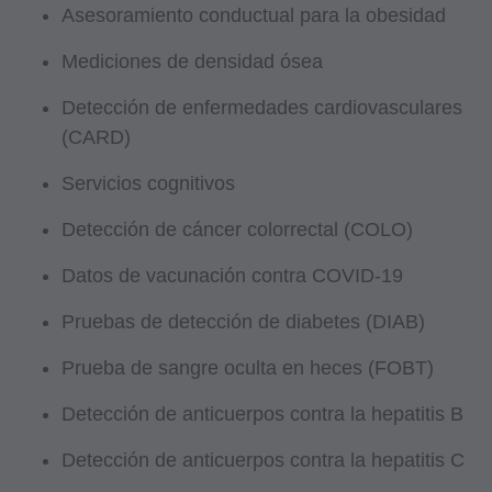
Asesoramiento conductual para la obesidad
licencia está determinado por la ADA, el
propietario de los derechos de autor. Cualquier
Mediciones de densidad ósea
pregunta relacionada a la licencia de uso del
Detección de enfermedades cardiovasculares
CDT debe ser presentada a la ADA. Los
(CARD)
usuarios finales no actúan para o en
representación de CMS. CMS NIEGA
Servicios cognitivos
RESPONSABILIDAD POR CUALQUIER
Detección de cáncer colorrectal (COLO)
OBLIGACIÓN ATRIBUIBLE AL USO DEL CDT
POR EL USUARIO FINAL. CMS NO SERÁ
Datos de vacunación contra COVID-19
RESPONSABLE POR CUALQUIER
Pruebas de detección de diabetes (DIAB)
RECLAMACIÓN ATRIBUIBLE A CUALQUIER
ERROR, OMISIÓN,O CUALQUIER OTRA
Prueba de sangre oculta en heces (FOBT)
INEXACTITUD EN LA INFORMACIÓN O
Detección de anticuerpos contra la hepatitis B
MATERIAL CUBIERTO POR ESTA LICENCIA.
En ningún evento será CMS responsable por
Detección de anticuerpos contra la hepatitis C
daños directos, indirectos, especiales,