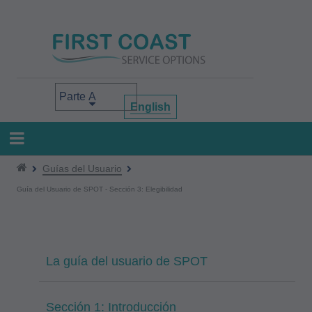
Pasar
al
contenido
principal
Select your area of interest
English
Guías del Usuario
Guía del Usuario de SPOT - Sección 3: Elegibilidad
La guía del usuario de SPOT
Sección 1: Introducción