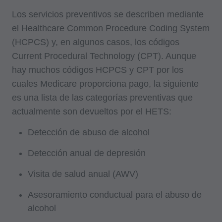
administra servicios dentales. La total
Los servicios preventivos se describen mediante
responsabilidad del software, incluyendo
el Healthcare Common Procedure Coding System
cualquier CDT y otro contenido incluido en el
(HCPCS) y, en algunos casos, los códigos
mismo, es con (incluya el nombre de la entidad
Current Procedural Technology (CPT). Aunque
aplicable) o con CMS; y ningún endorso por la
hay muchos códigos HCPCS y CPT por los
ADA es intencionado o implicado. La ADA no
cuales Medicare proporciona pago, la siguiente
se hace responsable de las consecuencias o
es una lista de las categorías preventivas que
responsabilidades atribuibles o relacionadas
actualmente son devueltos por el HETS:
con el uso, el no uso o la interpretación de la
Detección de abuso de alcohol
información contenida o no en este
archivo/producto. Este acuerdo se dará por
Detección anual de depresión
terminado con un aviso si usted viola sus
Visita de salud anual (AWV)
términos. La ADA es una tercera parte
beneficiaria de este acuerdo.
Asesoramiento conductual para el abuso de
alcohol
AVISO LEGAL DE CMS: El alcance de esta