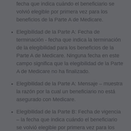
fecha que indica cuándo el beneficiario se
aplican al uso del gobierno.
volvió elegible por primera vez para los
beneficios de la Parte A de Medicare.
Aviso Legal de Garantías y Responsabilidades
Elegibilidad de la Parte A: Fecha de
de la AMA
terminación - fecha que indica la terminación
CPT se proporciona "tal cual" sin garantía de
de la elegibilidad para los beneficios de la
ningún tipo, ya sea expresa o implícita,
Parte A de Medicare. Ninguna fecha en este
incluidas, entre otras, las garantías implícitas de
campo significa que la elegibilidad de la Parte
comerciabilidad e idoneidad para un fin
A de Medicare no ha finalizado.
determinado. No se incluyen tarifas fijas,
Elegibilidad de la Parte A: Mensaje – muestra
unidades básicas, valores relativos o listados
la razón por la cual un beneficiario no está
relacionados en CPT. La AMA no ejerce la
asegurado con Medicare.
medicina de forma directa o indirecta ni
administra servicios médicos. La
Elegibilidad de la Parte B: Fecha de vigencia
responsabilidad por el contenido de este
– la fecha que indica cuándo el beneficiario
archivo/producto es con CMS y no está
se volvió elegible por primera vez para los