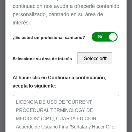
para ver la información correspondiente. Solo
continuación nos ayuda a ofrecerle contenido
las opciones del submenú que contienen
personalizado, centrado en su área de
datos activos estarán accesibles.
interés.
Consejos útiles:
Sí
¿Es usted un profesional sanitario?
Haga clic en la flecha antes de la palabra
instrucciones para minimizar o ampliar las
instrucciones.
Seleccione su área de interés
Cada sección del Informe de elegibilidad de
SPOT se centra en una categoría de
Al hacer clic en Continuar a continuación,
beneficios diferente e incluye la información
acepta lo siguiente:
del beneficiario, las fechas del servicio
consultado y todos los datos devueltos por
LICENCIA DE USO DE "CURRENT
la consulta. A continuación, puede guardar
PROCEDURAL TERMINOLOGY DE
el informe o imprimir una copia para
MÉDICOS" (CPT), CUARTA EDICIÓN
guardarla en el expediente del paciente y
Acuerdo de Usuario Final/Señalar y Hacer Clic:
consultarla fácilmente.