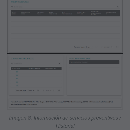
Chicago, IL 60611. Las aplicaciones están
disponibles (en inglés) en el sitio web de ADA
Cláusulas Aplicables de Regulación de
Adquisición Federal (FARS)\Departamento de
restricciones aplica a uso Gubernamental.
AVISO LEGAL DE GARANTÍAS Y
RESPONSABILIDADES DE LA ADA: CPT se
proporciona "tal cual" sin garantía de ningún
tipo, ya sea expresa o implícita, incluidas, entre
otras, las garantías implícitas de
comerciabilidad e idoneidad para un fin
determinado. No se incluyen tarifas fijas,
unidades básicas, valores relativos o listados
Imagen 8: Información de servicios preventivos /
relacionados en CDT. La ADA no ejerce la
Historial
medicina de forma directa o indirecta ni