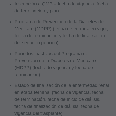
Este producto incluye CPT, que es información
Inscripción a QMB – fecha de vigencia, fecha
técnica comercial y/o bases de datos
de terminación y plan
informáticas y/o software informático comercial
Programa de Prevención de la Diabetes de
y/o documentación de software comercial,
Medicare (MDPP) (fecha de entrada en vigor,
según corresponda, desarrollada
fecha de terminación y fecha de finalización
exclusivamente a costo privado por la American
del segundo período)
Medical Association, 515 North State Street,
Chicago, Illinois, 60610. Los derechos del
Períodos inactivos del Programa de
gobierno de EE. UU. para utilizar, modificar,
Prevención de la Diabetes de Medicare
reproducir, publicar, presentar, exhibir o divulgar
(MDPP) (fecha de vigencia y fecha de
esta información técnica y/o bases de datos
terminación)
informáticas y/o software informático y/o
Estado de finalización de la enfermedad renal
documentación de software informático están
en etapa terminal (fecha de vigencia, fecha
sujetos a restricciones de derechos limitadas de
de terminación, fecha de inicio de diálisis,
DFARS 252.227-7015 (b) (2) (junio de 1995) y/o
fecha de finalización de diálisis, fecha de
sujeto a las restricciones de DFARS 227.7202-
vigencia del trasplante)