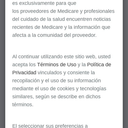
es
exclusivamente
para que
mensaje indicando que se descargó el
los
proveedores
de Medicare y profesionales
informe. Vaya a la carpeta de descargas de
del cuidado de la salud encuentren noticias
su navegador para ver el informe.
recientes de Medicare y la información que
afecta a la comunidad del proveedor.
Al continuar utilizando este sitio web, usted
acepta los
Términos de Uso
y la
Política de
Privacidad
vinculados y consiente la
recopilación y el uso de su información
mediante el uso de cookies y tecnologías
similares, según se describe en dichos
Imagen 4: Información de informe de elegibilidad
términos.
Seleccione cualquiera de las opciones del
submenú de Elegibilidad que se muestran
El seleccionar sus preferencias a