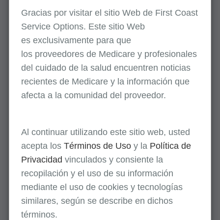
Gracias por visitar el sitio Web de First Coast
Servicios de evaluación y manejo (E/M) en el
Service Options. Este sitio Web
consultorio y ambulatorios: Cómo evitar
es
exclusivamente
para que
errores costosos de pagos indebidos
los
proveedores
de Medicare y profesionales
Parte B
(Ingles)
del cuidado de la salud encuentren noticias
Agosto 6
recientes de Medicare y la información que
afecta a la comunidad del proveedor.
Actualizaciones de la Parte A de Medicare:
julio de 2026
Parte A
(Español)
Al continuar utilizando este sitio web, usted
acepta los
Términos de Uso
y la
Política de
Agosto 10
Privacidad
vinculados y consiente la
Actualizaciones de la Parte B de Medicare:
recopilación y el uso de su información
julio de 2026
mediante el uso de cookies y tecnologías
Parte B
(Español)
similares, según se describe en dichos
términos.