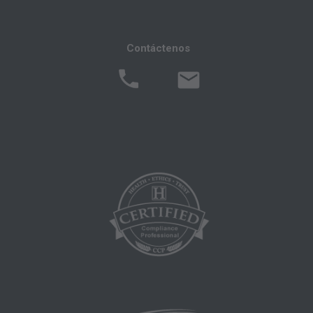
Health Care Financing Administration). Usted
acepta tomar todas las medidas necesarias
Contáctenos
para asegurarse que sus empleados y agentes
cumplan con los términos de este acuerdo.
Cualquier uso no autorizado en este documento
está prohibido, incluyendo a manera de
ilustración y no a manera de limitación,
haciendo copias de CPT para la reventa y/o
licencia, transfiriendo copias de CPT a
cualquier parte que no esté atada por este
acuerdo, creando cualquier trabajo modificado
o derivado de CPT, o hacer cualquier uso
comercial de CPT. La licencia para utilizar CPT
para cualquier uso no autorizado aquí debe
obtenerse a través de la AMA, CPT Intellectual
Property Services, 515 N. State Street, Chicago,