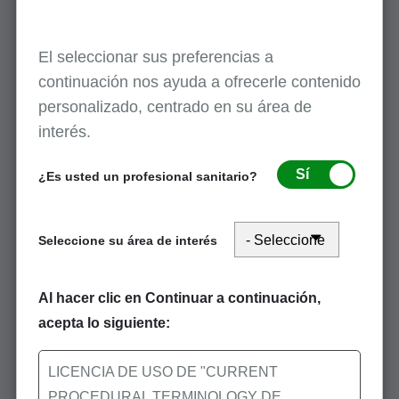
Todos los eventos
El seleccionar sus preferencias a
continuación nos ayuda a ofrecerle contenido
personalizado, centrado en su área de
interés.
First Coast apoya la concientización
Sí
¿Es usted un profesional sanitario?
sobre la inscripción de proveedores
durante el mes de agosto
Seleccione su área de interés
Al hacer clic en Continuar a continuación,
acepta lo siguiente:
¡Manténgase conectado con nosotros en
LICENCIA DE USO DE "CURRENT
augusto!
PROCEDURAL TERMINOLOGY DE