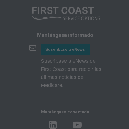
Facturación,
Políticas de Cobertura y Codificación,
Boletines e Información de Integridad del
Programa,
Manténgase informado
Materiales Educacionales/de Capacitación,
Correos especiales,
Suscríbase a eNews
Tarifas Fijas;
Suscríbase a eNews de
First Coast para recibir las
internamente dentro de su organización dentro
últimas noticias de
de los Estados Unidos para su propio uso, el de
Medicare.
sus empleados y agentes. El uso está limitado
al uso en Medicare, Medicaid u otros programas
administrados por los Centros de Servicios de
Medicare y Medicaid (CMS), anteriormente
Manténgase conectado
conocido como Administración de
Financiamiento de Cuidado de la Salud (HCFA,