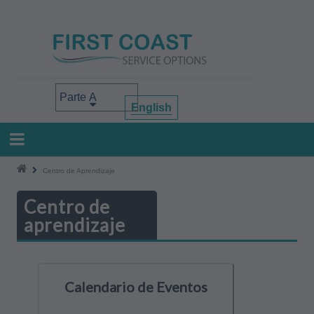
Pasar
al
contenido
principal
Select your area of interest
English
Centro de Aprendizaje
Centro de
aprendizaje
Calendario de Eventos