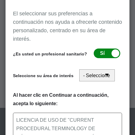
El seleccionar sus preferencias a
Recomendaciones acerca del desarrollo de
continuación nos ayuda a ofrecerle contenido
un plan modelo de cumplimiento para los
personalizado, centrado en su área de
laboratorios clínicos
interés.
Diciembre 10, 2024
La Oficina del Inspector General (OIG) y otras agencias
Sí
¿Es usted un profesional sanitario?
federales han enfatizado la importancia de planes de
cumplimiento desarrollados e implementados voluntariamente.
La OIG ha suplido directrices...
Seleccione su área de interés
Al hacer clic en Continuar a continuación,
acepta lo siguiente:
LICENCIA DE USO DE "CURRENT
PROCEDURAL TERMINOLOGY DE