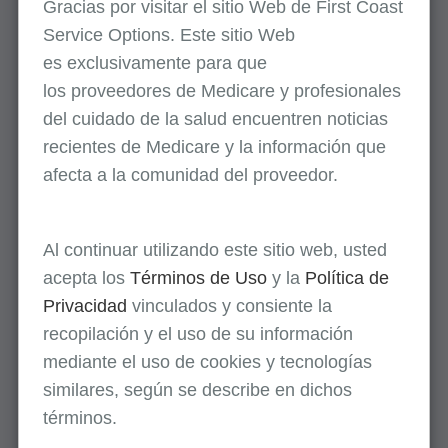
Gracias por visitar el sitio Web de First Coast
laboratorios clínicos
Service Options. Este sitio Web
Diciembre 30, 2025
es
exclusivamente
para que
Algunos laboratorios clínicos en nuestra jurisdicción están
los
proveedores
de Medicare y profesionales
cobrando a los pacientes antes de realizar los servicios, una
del cuidado de la salud encuentren noticias
posible violación de asignación. Este artículo describe las
recientes de Medicare y la información que
reglamentaciones...
afecta a la comunidad del proveedor.
Recomendaciones acerca del desarrollo de
Al continuar utilizando este sitio web, usted
un plan modelo de cumplimiento para los
acepta los
Términos de Uso
y la
Política de
laboratorios clínicos
Privacidad
vinculados y consiente la
Diciembre 10, 2024
recopilación y el uso de su información
La Oficina del Inspector General (OIG) y otras agencias
mediante el uso de cookies y tecnologías
federales han enfatizado la importancia de planes de
similares, según se describe en dichos
cumplimiento desarrollados e implementados voluntariamente.
términos.
La OIG ha suplido directrices...