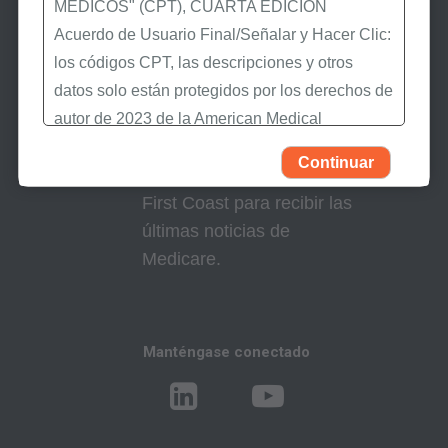
MÉDICOS" (CPT), CUARTA EDICIÓN
Acuerdo de Usuario Final/Señalar y Hacer Clic:
los códigos CPT, las descripciones y otros
Manténgase informado
datos solo están protegidos por los derechos de
autor de 2023 de la American Medical
Suscríbase a eNews
Association (AMA). Todos los derechos
Continuar
Suscríbase a eNews de
reservados (y otra fecha de publicación de
First Coast para recibir las
CPT). CPT es una marca registrada de la AMA.
últimas noticias de
Usted, sus empleados y agentes están
Medicare.
autorizados a utilizar CPT solamente como
figura en los siguientes materiales autorizados:
Determinaciones de Cobertura Local (LCDs),
Manténgase conectado
Políticas de Revisión Médica Local (LMRPs),
Boletines/Hojas Informativas,
Memorandos del Programa e Instrucciones de