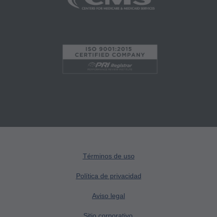
acepta tomar todas las medidas necesarias
para asegurarse que sus empleados y agentes
cumplan con los términos de este acuerdo.
Cualquier uso no autorizado en este documento
está prohibido, incluyendo a manera de
ilustración y no a manera de limitación,
haciendo copias de CPT para la reventa y/o
licencia, transfiriendo copias de CPT a
cualquier parte que no esté atada por este
acuerdo, creando cualquier trabajo modificado
o derivado de CPT, o hacer cualquier uso
Términos de uso
comercial de CPT. La licencia para utilizar CPT
para cualquier uso no autorizado aquí debe
Política de privacidad
obtenerse a través de la AMA, CPT Intellectual
Aviso legal
Property Services, 515 N. State Street, Chicago,
IL 60610. Las aplicaciones están disponibles
Sitio corporativo