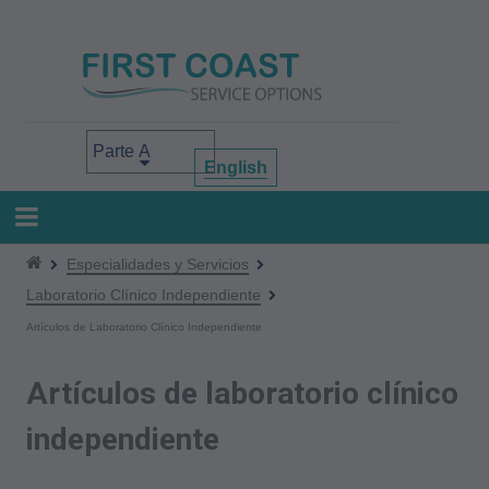
Pasar
al
contenido
principal
Select your area of interest
English
Especialidades y Servicios
Laboratorio Clínico Independiente
Artículos de Laboratorio Clínico Independiente
Artículos de laboratorio clínico
independiente