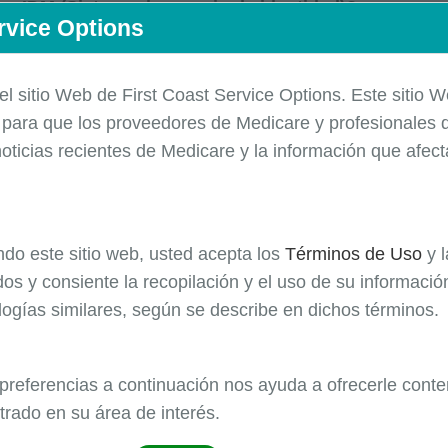
 en IDM (Sistema de manejo de identidad)?
rvice Options
be tomar más de 10 minutos para la inscripción inicial de
asos postales (documentos enviados por correo), seguid
 el sitio Web de First Coast Service Options. Este sitio 
olicitud (la cual varia basado en el número de solicitu
e
para que los
proveedores
de Medicare y profesionales d
ridad en la organización en cuestión.
oticias recientes de Medicare y la información que afec
ando este sitio web, usted acepta los
Términos de Uso
y 
os y consiente la recopilación y el uso de su informaci
logías similares, según se describe en dichos términos.
 de ayuda ofrecido por los Centros de Servicios de Medi
 de manejo de identidad) para los usuarios proveedores y
 preferencias a continuación nos ayuda a ofrecerle conte
seguirse:
trado en su área de interés.