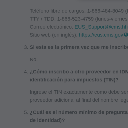
Determinaciones de
Teléfono libre de cargos: 1-866-484-8049 (l
Políticas de Revis
TTY / TDD: 1-866-523-4759 (lunes-viernes,
Boletines/Hojas Inf
Correo electrónico:
EUS_Support@cms.hh
Memorandos del Pro
Sitio web (en inglés):
https://eus.cms.gov
Políticas de Cobert
Boletines e Informa
Si esta es la primera vez que me inscri
Materiales Educaci
No.
Correos especiales
Tarifas Fijas;
¿Cómo inscribo a otro proveedor en IDM
identificación para impuestos (TIN)?
internamente dentro
empleados y agentes
Ingrese el TIN exactamente como debe ser,
administrados por 
proveedor adicional al final del nombre leg
como Administració
¿Cuál es el número mínimo de preguntas
Administration). Us
de identidad)?
empleados y agente
documento está proh