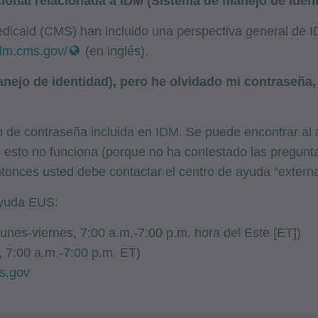
onal relacionada a IDM (Sistema de manejo de iden
dicaid (CMS) han incluido una perspectiva general de I
idm.cms.gov/
(en inglés).
nejo de identidad), pero he olvidado mi contraseña,
ón de contraseña incluida en IDM. Se puede encontrar al
Si esto no funciona (porque no ha contestado las pregunt
tonces usted debe contactar el centro de ayuda “externa
ayuda EUS:
unes-viernes, 7:00 a.m.-7:00 p.m. hora del Este [ET])
 7:00 a.m.-7:00 p.m. ET)
s.gov