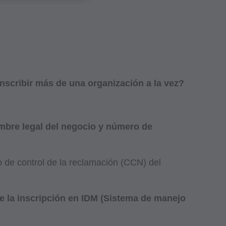
nscribir más de una organización a la vez?
mbre legal del negocio y número de
o uso, el de sus
rogramas
 de control de la reclamación (CCN) del
ormente conocido
re Financing
e la inscripción en IDM (Sistema de manejo
e que sus
autorizado en este
mitación, haciendo