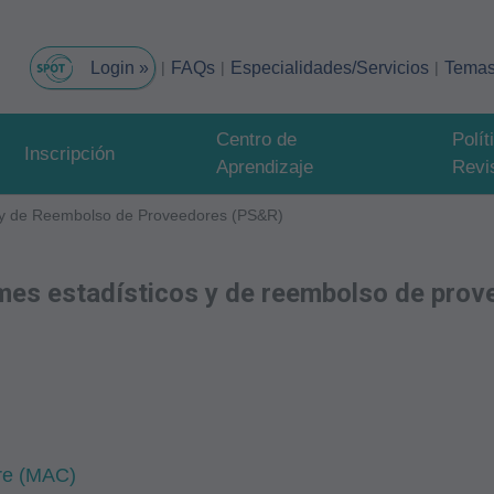
FAQs
Especialidades/Servicios
Tema
Centro de
Polí
Inscripción
Aprendizaje
Revi
s y de Reembolso de Proveedores (PS&R)
rmes estadísticos y de reembolso de pro
are (MAC)