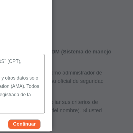
so de inscripción en IDM (Sistema de manejo
" (CPT),
 se está inscribiendo como administrador de
y otros datos solo
ted debe contactar a su oficial de seguridad
ation (AMA). Todos
egistrada de la
ripción, considere ampliar sus criterios de
ente ingrese la parte del nombre). Si usted
igura en los
Continuar