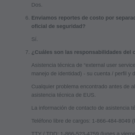
Dos.
copias de CPT para 
atada por este acue
Enviamos reportes de costo por separa
uso comercial de CP
oficial de seguridad?
obtenerse a través 
Sí.
60610. Las aplicaci
aplicables de FARS
¿Cuáles son las responsabilidades del 
Asistencia técnica de “external user servi
Aviso Legal de Gar
manejo de identidad) - su cuenta / perfil y
CPT se proporciona "
Cualquier problema encontrado antes de alca
otras, las garantía
asistencia técnica de EUS.
tarifas fijas, unida
medicina de forma d
La información de contacto de asistencia 
contenido de este a
Teléfono libre de cargos: 1-866-484-8049 (l
La AMA no se hace 
con el uso, el no us
TTY / TDD: 1-866-523-4759 (lunes a vierne