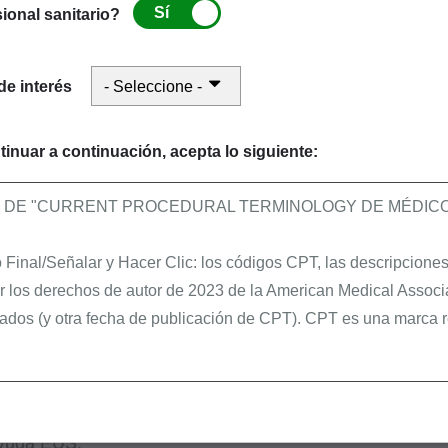
unes-viernes, 7:00 a.m.-7:00 p.m. hora del Este [ET])
Sí
ional sanitario?
 7:00 a.m.-7:00 p.m. ET)
s.gov
de interés
tinuar a continuación, acepta lo siguiente:
e muestra en la lista de selección durante el proce
O DE "CURRENT PROCEDURAL TERMINOLOGY DE MÉDICOS
 por el oficial de seguridad, no existe en IDM. Si usted
Final/Señalar y Hacer Clic: los códigos CPT, las descripciones 
de encontrar la organización que usted está buscando, us
r los derechos de autor de 2023 de la American Medical Associ
pción de la organización.
ados (y otra fecha de publicación de CPT). CPT es una marca r
do creada, y todavía no puede encontrarla durante la insc
dentificación para impuestos (TIN) y el estado, o solam
s y agentes están autorizados a utilizar CPT solamente como f
, contacte el “external user services” (EUS).
es autorizados:
ayuda EUS: