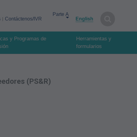
Select your area of interest
s
Contáctenos/IVR
English
ticas y Programas de
Herramientas y
sión
formularios
veedores (PS&R)