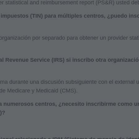
r statistical and reimbursement report (PS&R) usted deb
impuestos (TIN) para múltiples centros, ¿puedo inscr
 organización por separado para obtener un provider sta
l Revenue Service (IRS) si inscribo otra organizaci
rma durante una discusión subsiguiente con el external 
s de Medicare y Medicaid (CMS).
ra numerosos centros, ¿necesito inscribirme como un
)?