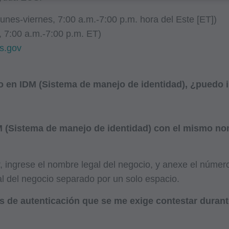
 Cobertura Local (LCDs),
unes-viernes, 7:00 a.m.-7:00 p.m. hora del Este [ET])
ión Médica Local (LMRPs),
 7:00 a.m.-7:00 p.m. ET)
ormativas,
s.gov
grama e Instrucciones de Facturación,
ura y Codificación,
ción de Integridad del Programa,
bo en IDM (Sistema de manejo de identidad), ¿puedo i
onales/de Capacitación,
,
 (Sistema de manejo de identidad) con el mismo no
 de su organización dentro de los Estados Unidos para su propi
. El uso está limitado al uso en Medicare, Medicaid u otros p
 ingrese el nombre legal del negocio, y anexe el número
los Centros de Servicios de Medicare y Medicaid (CMS), anteri
al del negocio separado por un solo espacio.
n de Financiamiento de Cuidado de la Salud (HCFA, Health Ca
 de autenticación que se me exige contestar durant
ted acepta tomar todas las medidas necesarias para asegurars
s cumplan con los términos de este acuerdo. Cualquier uso no 
ibido, incluyendo a manera de ilustración y no a manera de li