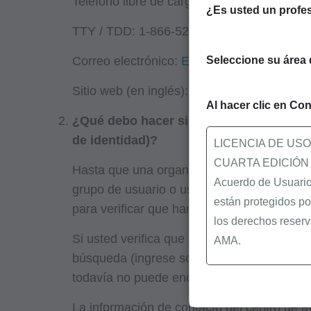
Teléfono libre de cargos: 1-866-484-8049 (l
¿Es usted un profes
TTY / TDD: 1-866-523-4759 (lunes-viernes,
Correo electrónico:
EUS_Support@cms.hh
Seleccione su área 
Sitio web (en inglés):
https://eus.cms.gov
Al hacer clic en Con
¿Qué debo hacer si mi organización no s
de identidad)?
LICENCIA DE US
CUARTA EDICIÓN
Hasta que una organización sea establecida
Acuerdo de Usuario 
grupo de usuario o usuario final, y no pue
están protegidos po
para verificar que han completado la inscri
los derechos reserv
Si usted verifica que la organización ha si
AMA.
búsqueda (ingrese solamente el número de i
Usted, sus empleado
todavía no puede encontrar su organización
siguientes material
La información de contacto del centro de 