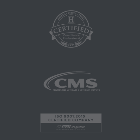
Programa,
Materiales Educacionales/de Capacitación,
Correos especiales,
Tarifas Fijas;
internamente dentro de su organización dentro
de los Estados Unidos para su propio uso, el de
sus empleados y agentes. El uso está limitado
al uso en Medicare, Medicaid u otros programas
administrados por los Centros de Servicios de
Medicare y Medicaid (CMS), anteriormente
conocido como Administración de
Financiamiento de Cuidado de la Salud (HCFA,
Health Care Financing Administration). Usted
acepta tomar todas las medidas necesarias
para asegurarse que sus empleados y agentes
cumplan con los términos de este acuerdo.