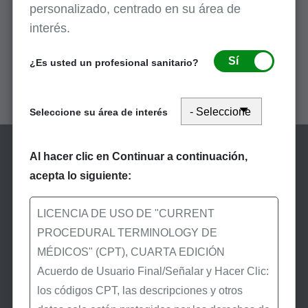
personalizado, centrado en su área de
Leer más
interés.
Sí
¿Es usted un profesional sanitario?
2023
Leer más
Seleccione su área de interés
Al hacer clic en Continuar a continuación,
acepta lo siguiente:
LICENCIA DE USO DE "CURRENT
PROCEDURAL TERMINOLOGY DE
Manténgase informado
MÉDICOS" (CPT), CUARTA EDICIÓN
Acuerdo de Usuario Final/Señalar y Hacer Clic:
Suscríbase a eNews
los códigos CPT, las descripciones y otros
Suscríbase a eNews de