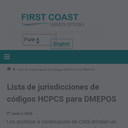
Pasar
al
contenido
principal
Select your area of interest
English
Lista de Jurisdicciones de Códigos HCPCS Para DMEPOS
Lista de jurisdicciones de
códigos HCPCS para DMEPOS
Junio 3, 2026
Los archivos a continuación de CMS brindan un