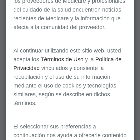
los
proveedores
de Medicare y profesionales
nuestra
herramienta de búsqueda de tarifas
del cuidado de la salud encuentren noticias
fijas
para los códigos que se indican como
recientes de Medicare y la información que
MAC de la Parte B en la columna de
afecta a la comunidad del proveedor.
jurisdicción.
2026
Al continuar utilizando este sitio web, usted
Lista de jurisdicción de abril 2026 para
acepta los
Términos de Uso
y la
Política de
DMEPOS
(CSV)
Privacidad
vinculados y consiente la
Lista de jurisdicción de enero 2026 para
recopilación y el uso de su información
DMEPOS
(CSV)
mediante el uso de cookies y tecnologías
similares, según se describe en dichos
2025
términos.
Leer más
El seleccionar sus preferencias a
2024
continuación nos ayuda a ofrecerle contenido