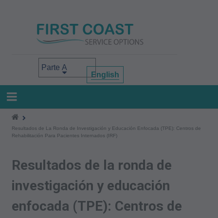
Pasar
al
contenido
principal
Select your area of interest
English
Resultados de La Ronda de Investigación y Educación Enfocada (TPE): Centros de
Rehabilitación Para Pacientes Internados (IRF)
Resultados de la ronda de
investigación y educación
enfocada (TPE): Centros de