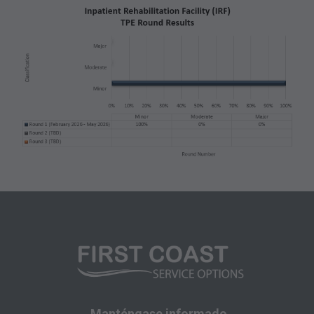
para asegurarse que sus empleados y agentes
cumplan con los términos de este acuerdo.
Cualquier uso no autorizado en este documento
está prohibido, incluyendo a manera de
ilustración y no a manera de limitación,
haciendo copias de CPT para la reventa y/o
licencia, transfiriendo copias de CPT a
cualquier parte que no esté atada por este
acuerdo, creando cualquier trabajo modificado
o derivado de CPT, o hacer cualquier uso
comercial de CPT. La licencia para utilizar CPT
para cualquier uso no autorizado aquí debe
obtenerse a través de la AMA, CPT Intellectual
Property Services, 515 N. State Street, Chicago,
IL 60610. Las aplicaciones están disponibles
(en inglés) en el sitio web de AMA. Las
Manténgase informado