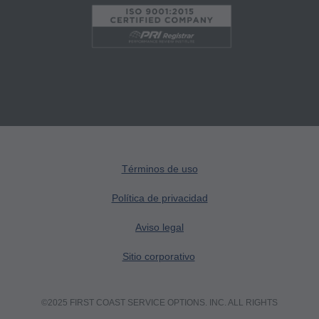
usuarios finales no actúan en nombre o
representación de CMS. CMS NIEGA LA
RESPONSABILIDAD POR CUALQUIER
RESPONSABILIDAD ATRIBUIBLE AL
USUARIO FINAL DEL USO DE CPT. CMS NO
SERÁ RESPONSABLE POR NINGUNA
DEMANDA ATRIBUIBLE A CUALQUIER
ERROR, OMISIÓN U OTRAS
INEXACTITUDES EN LA INFORMACIÓN O
Términos de uso
MATERIAL CONTENIDO EN ESTA PÁGINA.
Política de privacidad
En ningún caso, CMS será responsable por
daños directos, indirectos, especiales,
Aviso legal
incidentales o consecuentes que surjan del uso
Sitio corporativo
de tal información o material.
AMA - Derechos del Gobierno de los EE.UU.
©2025 FIRST COAST SERVICE OPTIONS. INC. ALL RIGHTS