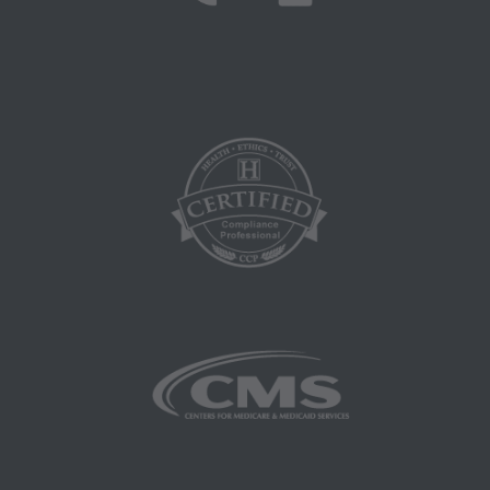
respaldado o implícito por parte de la AMA. La
AMA no se hace responsable de las
consecuencias o responsabilidades atribuibles
o relacionadas con el uso, el no uso o la
interpretación de la información contenida o no
en este archivo/producto. Este acuerdo se dará
por terminado con un aviso si usted viola sus
términos. La AMA es una tercera parte
beneficiaria de este acuerdo.
Aviso Legal de CMS
El alcance de esta licencia está determinado
por la AMA, el titular de los derechos de autor.
Cualquier pregunta relacionada con la licencia
o el uso de CPT debe dirigirse a la AMA. Los