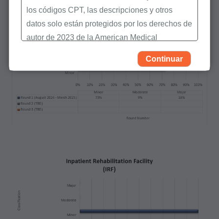
los códigos CPT, las descripciones y otros
datos solo están protegidos por los derechos de
autor de 2023 de la American Medical
Association (AMA). Todos los derechos
Continuar
reservados (y otra fecha de publicación de
CPT). CPT es una marca registrada de la AMA.
Usted, sus empleados y agentes están
autorizados a utilizar CPT solamente como
figura en los siguientes materiales autorizados:
Determinaciones de Cobertura Local (LCDs),
Políticas de Revisión Médica Local (LMRPs),
Boletines/Hojas Informativas,
Memorandos del Programa e Instrucciones de
Facturación,
Políticas de Cobertura y Codificación,