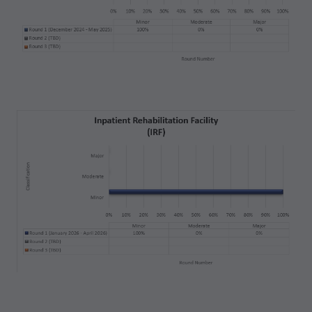
Boletines e Información de Integridad del
Programa,
Materiales Educacionales/de Capacitación,
Correos especiales,
Tarifas Fijas;
internamente dentro de su organización dentro
de los Estados Unidos para su propio uso, el de
sus empleados y agentes. El uso está limitado
al uso en Medicare, Medicaid u otros programas
administrados por los Centros de Servicios de
Medicare y Medicaid (CMS), anteriormente
conocido como Administración de
Financiamiento de Cuidado de la Salud (HCFA,
Health Care Financing Administration). Usted
acepta tomar todas las medidas necesarias