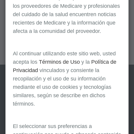
los
proveedores
de Medicare y profesionales
Procedimientos Quirúrgicos Menores
del cuidado de la salud encuentren noticias
recientes de Medicare y la información que
De Nuestros Socios Federales
afecta a la comunidad del proveedor.
Brote de la Enfermedad de Ébola en la
República Democrática del Congo y Uganda
Al continuar utilizando este sitio web, usted
acepta los
Términos de Uso
y la
Política de
Privacidad
vinculados y consiente la
recopilación y el uso de su información
mediante el uso de cookies y tecnologías
similares, según se describe en dichos
términos.
Manténgase informado
El seleccionar sus preferencias a
Suscríbase a eNews