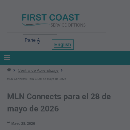
Pasar
al
contenido
principal
Select your area of interest
English
Centro de Aprendizaje
MLN Connects Para El 28 de Mayo de 2026
MLN Connects para el 28 de
mayo de 2026
Mayo 28, 2026