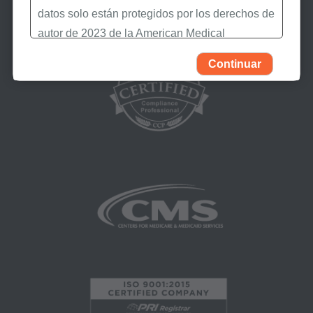
datos solo están protegidos por los derechos de
autor de 2023 de la American Medical
Association (AMA). Todos los derechos
Continuar
reservados (y otra fecha de publicación de
CPT). CPT es una marca registrada de la AMA.
Usted, sus empleados y agentes están
autorizados a utilizar CPT solamente como
figura en los siguientes materiales autorizados:
Determinaciones de Cobertura Local (LCDs),
Políticas de Revisión Médica Local (LMRPs),
Boletines/Hojas Informativas,
Memorandos del Programa e Instrucciones de
Facturación,
Políticas de Cobertura y Codificación,
Boletines e Información de Integridad del