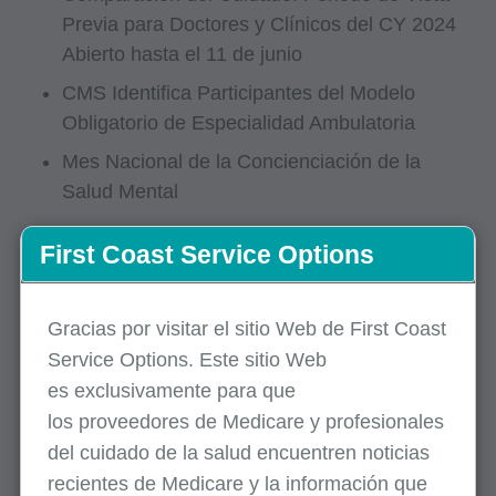
Previa para Doctores y Clínicos del CY 2024
Abierto hasta el 11 de junio
CMS Identifica Participantes del Modelo
Obligatorio de Especialidad Ambulatoria
Mes Nacional de la Concienciación de la
Salud Mental
First Coast Service Options
Cumplimiento
Monitoreo Remoto de Pacientes: Use y
Gracias por visitar el sitio Web de First Coast
Facture Correctamente
Service Options. Este sitio Web
Bombas de Succión: Prevenga Denegaciones
es
exclusivamente
para que
de Reclamaciones
los
proveedores
de Medicare y profesionales
del cuidado de la salud encuentren noticias
recientes de Medicare y la información que
Reclamaciones, Precios y Códigos