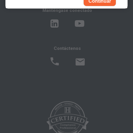
Continuar
reservados (y otra fecha de publicación de
Manténgase conectado
CPT). CPT es una marca registrada de la AMA.
Usted, sus empleados y agentes están
autorizados a utilizar CPT solamente como
figura en los siguientes materiales autorizados:
Contáctenos
Determinaciones de Cobertura Local (LCDs),
Políticas de Revisión Médica Local (LMRPs),
Boletines/Hojas Informativas,
Memorandos del Programa e Instrucciones de
Facturación,
Políticas de Cobertura y Codificación,
Boletines e Información de Integridad del
Programa,
Materiales Educacionales/de Capacitación,
Correos especiales,