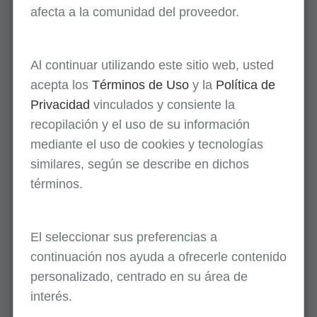
afecta a la comunidad del proveedor.
Estimuladores del Crecimiento
Óseo Reclasificados como Dispositivos de
Al continuar utilizando este sitio web, usted
Clase II: Obtenga Información de Facturación
acepta los
Términos de Uso
y la
Política de
Actualizada
Privacidad
vinculados y consiente la
recopilación y el uso de su información
Artículos de MLN Matters
mediante el uso de cookies y tecnologías
similares, según se describe en dichos
Facturación de Lesión Renal Aguda y ESRD:
términos.
Poniendo Fin al Requisito del Modificador AX
– Revisado
El seleccionar sus preferencias a
De Nuestros Socios Federales
continuación nos ayuda a ofrecerle contenido
personalizado, centrado en su área de
Brote del Hantavirus en Múltiples Países
interés.
Vinculado a Barco de Crucero