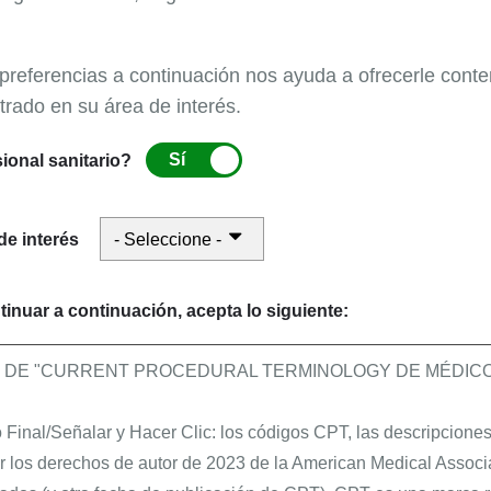
untas.
 preferencias a continuación nos ayuda a ofrecerle conte
de transferencia electrónica de fondos (EFT), Medicare 
trado en su área de interés.
 de si las reclamaciones se presentan electrónicamente 
Sí
osible que algunos bancos no utilicen el número de ruta
ional sanitario?
 la casa de facturación Automatizada (ACH) situado en ot
rrecto que debe indicar como número de ruta en su form
de interés
s) de solicitud.
tinuar a continuación, acepta lo siguiente:
nscripción de los proveedores, CMS ha proporcionado in
s, las firmas estén estampadas (en tinta) y que se haya
O DE "CURRENT PROCEDURAL TERMINOLOGY DE MÉDICOS
ofesionales y comerciales.
Final/Señalar y Hacer Clic: los códigos CPT, las descripciones 
tán limitados a:
r los derechos de autor de 2023 de la American Medical Associ
requeridas por las juntas de su estado, ciudad y/o conda