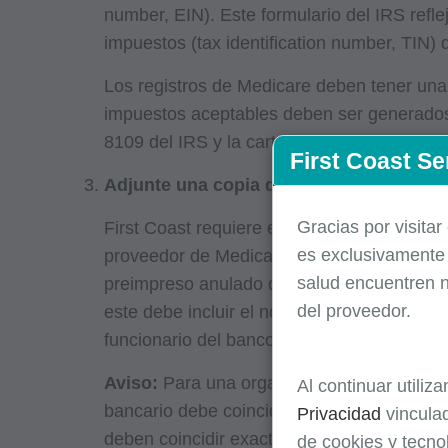
number, EIN). Este formulario del IRS refl
impuestos (tax identification number, TIN) 
Los registros de Medicare deben tener una
impuestos aceptables deben ser generados 
8109 del IRS y la carta sustituta 147C de
First Coast Se
Adjunte una copia de su Acuerdo de Auto
Gracias por visitar
First Coast requiere este formulario si ust
es
exclusivament
proveedor de Medicare existente que no ha
salud encuentren n
preimpreso anulado o una confirmación de
del proveedor.
este debe incluir el nombre del titular de l
funcionario del banco.
Aviso:
Para una organización o un proveed
Al continuar utiliz
bancario debe coincidir exactamente con el 
Privacidad
vinculad
deben coincidir exactamente con los que se
de cookies y tecno