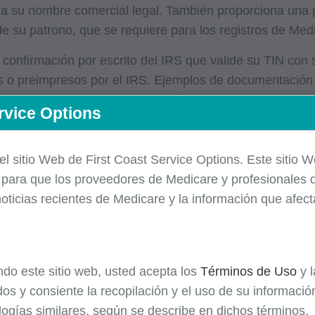
eja su nombre comercial legal. También proporciona una 
de su patrono, que se requiere para los registros de Med
 confirmación por escrito del IRS que valide su TIN co
o preimpresos por el IRS. Ejemplos de documentación a
l IRS. Un W-9 no es documentación aceptable.
rvice Options
rización de transferencia electrónica de fondos (E
 el sitio Web de First Coast Service Options. Este sitio 
ed está presentando una solicitud inicial de inscripción
e
para que los
proveedores
de Medicare y profesionales d
ya sido configurado previamente para la EFT. Recuerde
oticias recientes de Medicare y la información que afec
 la cuenta en papel con membrete bancario. Si opta po
a cuenta, el número de ruta, el número de cuenta, el tipo
or de la Parte A, el nombre legal de la empresa que fi
ando este sitio web, usted acepta los
Términos de Uso
y 
que se ha reportado al IRS y al expediente de inscripció
os y consiente la recopilación y el uso de su informaci
 han reportado a la Administración del Seguro Social (S
logías similares, según se describe en dichos términos.