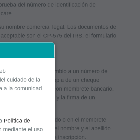
prueba del número de identificación de
icare.
n su nombre comercial legal. Los documentos de
ceptable son el CP-575 del IRS, el formulario
FT) (CMS-588).
Web
 como proveedor, o un cambio a un número de
el cuidado de la
 incluir también una copia de un cheque
ta a la comunidad
r enviar un documento con membrete bancario,
 de cuenta, y el nombre y la firma de un
gura en el cheque anulado o en el membrete
la
Política de
n. Para un individuo, el nombre y el apellido
ón mediante el uso
SA) y al expediente de inscripción.