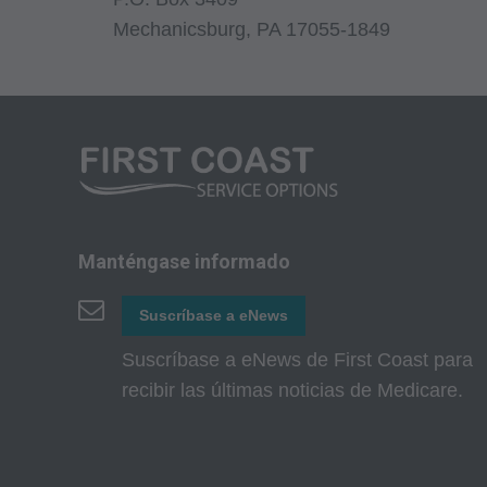
administrados por 
Mechanicsburg, PA 17055-1849
como Administració
Administration). Us
empleados y agente
documento está proh
copias de CPT para 
atada por este acue
uso comercial de CP
Manténgase informado
obtenerse a través 
60610. Las aplicaci
Suscríbase a eNews
aplicables de FARS
Suscríbase a eNews de First Coast para
recibir las últimas noticias de Medicare.
Aviso Legal de Gar
CPT se proporciona "
otras, las garantía