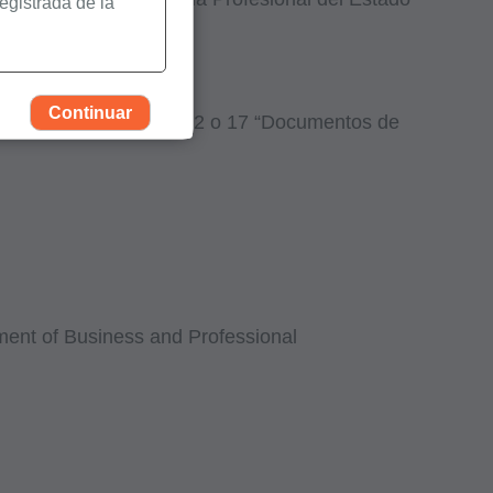
egistrada de la
igura en los
Continuar
Consejos” y la sección 12 o 17 “Documentos de
ent of Business and Professional
o uso, el de sus
rogramas