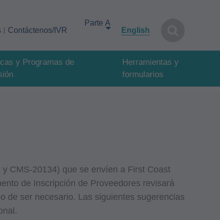
Select your area of interest
s
Contáctenos/IVR
English
ticas y Programas de
Herramientas y
sión
formularios
 y CMS-20134) que se envíen a First Coast
ento de Inscripción de Proveedores revisará
so de ser necesario. Las siguientes sugerencias
onal.