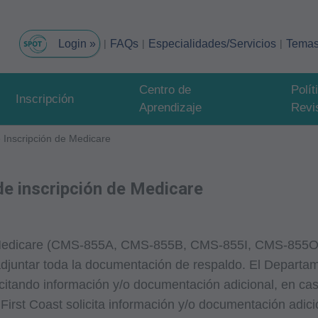
FAQs
Especialidades/Servicios
Tema
Centro de
Polí
Inscripción
Aprendizaje
Revi
e Inscripción de Medicare
de inscripción de Medicare
 en Medicare (CMS-855A, CMS-855B, CMS-855I, CMS-855O
djuntar toda la documentación de respaldo. El Departam
licitando información y/o documentación adicional, en ca
irst Coast solicita información y/o documentación adici