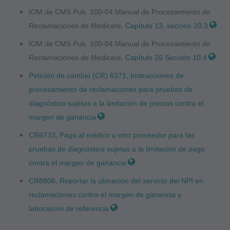
haciendo copias de CPT para la reventa y/o
IOM de CMS Pub. 100-04 Manual de Procesamiento de
licencia, transfiriendo copias de CPT a
Reclamaciones de Medicare,
Capítulo 13, sección 20.3
cualquier parte que no esté atada por este
IOM de CMS Pub. 100-04 Manual de Procesamiento de
acuerdo, creando cualquier trabajo modificado
Reclamaciones de Medicare,
Capítulo 26 Sección 10.4
o derivado de CPT, o hacer cualquier uso
Petición de cambio (CR) 6371, Instrucciones de
comercial de CPT. La licencia para utilizar CPT
procesamiento de reclamaciones para pruebas de
para cualquier uso no autorizado aquí debe
diagnóstico sujetas a la limitación de precios contra el
obtenerse a través de la AMA, CPT Intellectual
margen de ganancia
Property Services, 515 N. State Street, Chicago,
CR6733, Pago al médico u otro proveedor para las
IL 60610. Las aplicaciones están disponibles
pruebas de diagnóstico sujetas a la limitación de pago
(en inglés) en el sitio web de AMA. Las
contra el margen de ganancia
restricciones aplicables de FARS/DFARS se
CR8806, Reportar la ubicación del servicio del NPI en
aplican al uso del gobierno.
reclamaciones contra el margen de ganancia y
laboratorio de referencia
Aviso Legal de Garantías y Responsabilidades