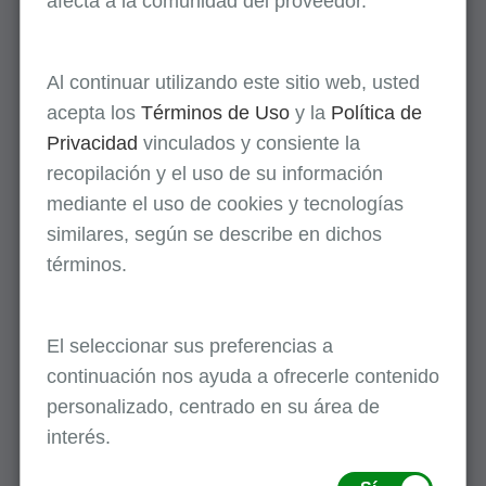
afecta a la comunidad del proveedor.
identificación (XX)
NM109 = Identificador del proveedor del
servicio comprado (NPI)
Al continuar utilizando este sitio web, usted
acepta los
Términos de Uso
y la
Política de
Para detalles adicionales refiérase a las
Privacidad
vinculados y consiente la
preguntas frecuentes acerca del reporte de
recopilación y el uso de su información
información del lugar del centro que ofrece el
mediante el uso de cookies y tecnologías
servicio
en el sitio web del proveedor de First
similares, según se describe en dichos
Coast.
términos.
Puntos para recordar para todas las
reclamaciones de servicios contra el margen de
El seleccionar sus preferencias a
ganancia: un NPI es requerido para todas las
continuación nos ayuda a ofrecerle contenido
reclamaciones de servicio contra el margen de
personalizado, centrado en su área de
ganancia.
interés.
No complete el punto 32b (loop electrónico