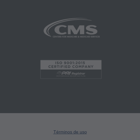
SERÁ RESPONSABLE POR NINGUNA
DEMANDA ATRIBUIBLE A CUALQUIER
ERROR, OMISIÓN U OTRAS
INEXACTITUDES EN LA INFORMACIÓN O
MATERIAL CONTENIDO EN ESTA PÁGINA.
En ningún caso, CMS será responsable por
daños directos, indirectos, especiales,
incidentales o consecuentes que surjan del uso
de tal información o material.
AMA - Derechos del Gobierno de los EE.UU.
Este producto incluye CPT, que es información
técnica comercial y/o bases de datos
informáticas y/o software informático comercial
y/o documentación de software comercial,
Términos de uso
según corresponda, desarrollada