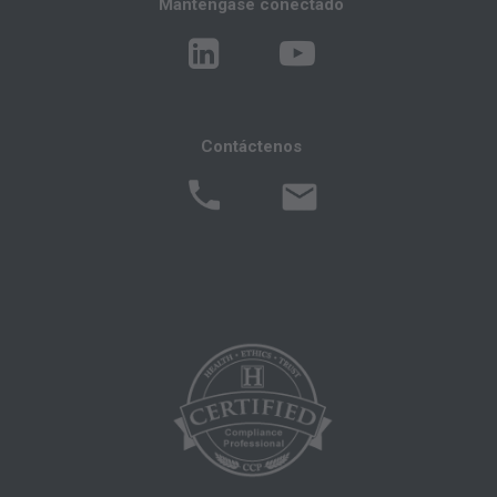
Manténgase conectado
interpretación de la información contenida o no
en este archivo/producto. Este acuerdo se dará
por terminado con un aviso si usted viola sus
términos. La AMA es una tercera parte
beneficiaria de este acuerdo.
Contáctenos
Aviso Legal de CMS
El alcance de esta licencia está determinado
por la AMA, el titular de los derechos de autor.
Cualquier pregunta relacionada con la licencia
o el uso de CPT debe dirigirse a la AMA. Los
usuarios finales no actúan en nombre o
representación de CMS. CMS NIEGA LA
RESPONSABILIDAD POR CUALQUIER
RESPONSABILIDAD ATRIBUIBLE AL
USUARIO FINAL DEL USO DE CPT. CMS NO