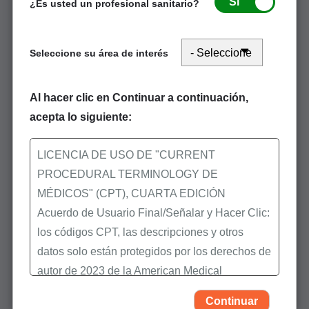
2310C, segmento REF02). Si cualquier
Sí
¿Es usted un profesional sanitario?
información es ingresada, su reclamación
será denegada o devuelta como no
Seleccione su área de interés
procesable
Si un NPI está ausente, inválido, o enviado en
Al hacer clic en Continuar a continuación,
el área errónea (por ejemplo, NPI válido
acepta lo siguiente:
enviado en el punto 32b o el loop electrónico
2310C, segmento REF02), las reclamaciones
serán devueltas como no procesables
LICENCIA DE USO DE "CURRENT
PROCEDURAL TERMINOLOGY DE
Aviso:
Se requiere que los médicos y
MÉDICOS" (CPT), CUARTA EDICIÓN
suplidores que facturan reporten el nombre,
Acuerdo de Usuario Final/Señalar y Hacer Clic:
la dirección, el código postal y NPI del
los códigos CPT, las descripciones y otros
médico o suplidor que presta el servicio
datos solo están protegidos por los derechos de
incluso cuando el médico o suplidor que
autor de 2023 de la American Medical
presta el servicio está inscrito en una
Association (AMA). Todos los derechos
jurisdicción diferente a la del contratista. Ya
Continuar