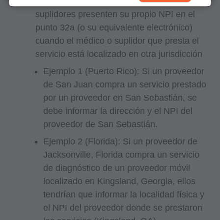
no será permitido que los médicos y
reservados (y otra fecha de publicación de
suplidores presenten su propio NPI en el
CPT). CPT es una marca registrada de la AMA.
punto 32a (o su equivalente electrónico)
Usted, sus empleados y agentes están
cuando el médico o suplidor que presta el
autorizados a utilizar CPT solamente como
servicio está localizado en otra jurisdicción
figura en los siguientes materiales autorizados:
Ejemplo 1 (Puerto Rico): Si un proveedor
de San Juan compra un servicio prestado
Determinaciones de Cobertura Local (LCDs),
por un proveedor en San Sebastián, se
Políticas de Revisión Médica Local (LMRPs),
debe informar la dirección y el NPI del
Boletines/Hojas Informativas,
proveedor de San Sebastián.
Memorandos del Programa e Instrucciones de
Facturación,
Ejemplo 2 (Florida): Si un proveedor de
Políticas de Cobertura y Codificación,
Jacksonville, Florida compra un servicio
Boletines e Información de Integridad del
de diagnóstico de un proveedor móvil
Programa,
localizado en Kingsland, Georgia, ellos
tendrían que informar la localidad física y
Materiales Educacionales/de Capacitación,
el NPI del proveedor donde se prestaron
Correos especiales,