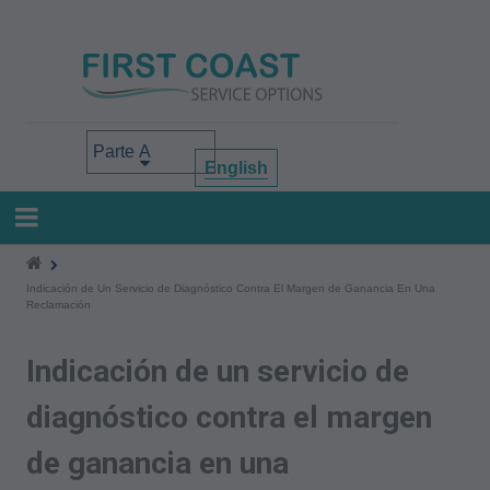
Pasar
al
contenido
principal
Select your area of interest
English
Indicación de Un Servicio de Diagnóstico Contra El Margen de Ganancia En Una
Reclamación
Indicación de un servicio de
diagnóstico contra el margen
de ganancia en una