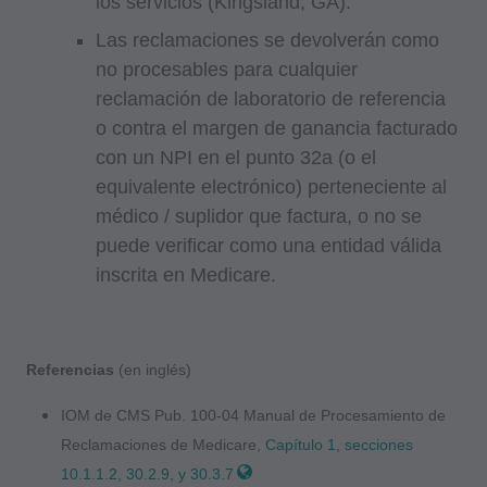
los servicios (Kingsland, GA).
Tarifas Fijas;
Las reclamaciones se devolverán como
internamente dentro de su organización dentro
no procesables para cualquier
de los Estados Unidos para su propio uso, el de
reclamación de laboratorio de referencia
sus empleados y agentes. El uso está limitado
o contra el margen de ganancia facturado
al uso en Medicare, Medicaid u otros programas
con un NPI en el punto 32a (o el
administrados por los Centros de Servicios de
equivalente electrónico) perteneciente al
Medicare y Medicaid (CMS), anteriormente
médico / suplidor que factura, o no se
conocido como Administración de
puede verificar como una entidad válida
Financiamiento de Cuidado de la Salud (HCFA,
inscrita en Medicare.
Health Care Financing Administration). Usted
acepta tomar todas las medidas necesarias
para asegurarse que sus empleados y agentes
Referencias
(en inglés)
cumplan con los términos de este acuerdo.
Cualquier uso no autorizado en este documento
IOM de CMS Pub. 100-04 Manual de Procesamiento de
Reclamaciones de Medicare,
Capítulo 1, secciones
está prohibido, incluyendo a manera de
10.1.1.2, 30.2.9, y 30.3.7
ilustración y no a manera de limitación,