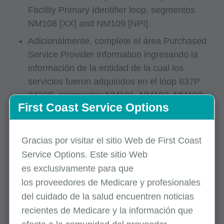
Facility Primary Identifier loop, segmentos
NM108 [XX] and NM109 [NPI].
Adicionalmente, complete el área Purchased
Service Provider Information ingresando la
información de la entidad de la cual los
servicios fueron adquiridos en el loop 837P
2420B, segmentos NM101, NM102, NM108,
First Coast Service Options
NM109, para todos los servicios contra el
margen de ganancia.
NM101 = Código identificador de la entidad
Gracias por visitar el sitio Web de First Coast
(ingrese 'QB' en este campo)
Service Options. Este sitio Web
es
exclusivamente
para que
NM102 = Calificador del tipo entidad
los
proveedores
de Medicare y profesionales
(persona='1'; no persona /
del cuidado de la salud encuentren noticias
establecimiento='2')
recientes de Medicare y la información que
NM108 = Calificador del código de