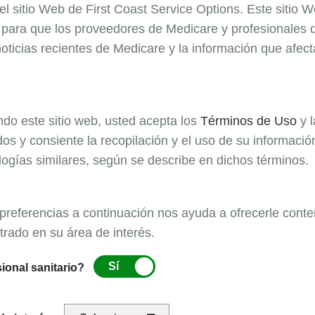
berá volver a presentarse con la información adecuada.
 el sitio Web de First Coast Service Options. Este sitio 
e
para que los
proveedores
de Medicare y profesionales d
documentación con la
presentación inicial de reclamacion
oticias recientes de Medicare y la información que afec
diagnóstico, si procede
ando este sitio web, usted acepta los
Términos de Uso
y 
io realizado
os y consiente la recopilación y el uso de su informaci
rocede
logías similares, según se describe en dichos términos.
 preferencias a continuación nos ayuda a ofrecerle conte
trado en su área de interés.
palde la necesidad del servicio
Sí
ional sanitario?