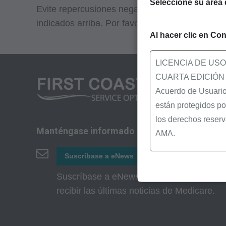
Seleccione su área 
Evite repercusiones negativas en sus reclamac
indicados arriba. Por favor, consulte esta lista
Al hacer clic en Con
LICENCIA DE US
CUARTA EDICIÓN
Acuerdo de Usuario 
están protegidos po
los derechos reserv
Manténgase informado
AMA.
Usted, sus empleado
Suscríbase a eNews
siguientes material
Suscríbase a eNews de First Coast para
recibir las últimas noticias de Medicare.
Determinaciones de
Políticas de Revis
Boletines/Hojas Inf