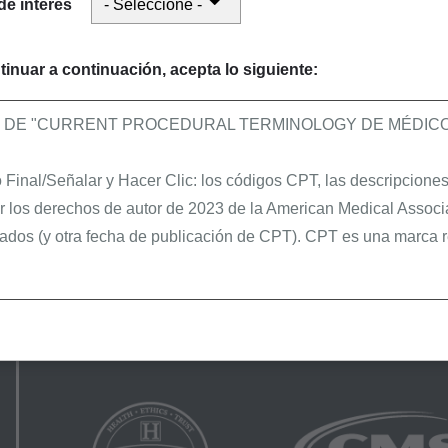
de interés
iones brindando los historiales médicos junto con su pr
 con frecuencia, ya que First Coast prevé que la lista sea
tinuar a continuación, acepta lo siguiente:
O DE "CURRENT PROCEDURAL TERMINOLOGY DE MÉDICOS
Sitio web del proveedor
Enlaces útiles
Final/Señalar y Hacer Clic: los códigos CPT, las descripciones 
r los derechos de autor de 2023 de la American Medical Associ
Inicio
Preguntas frecuen
ados (y otra fecha de publicación de CPT). CPT es una marca r
Últimas noticias
Portal de SPOT
Calendario de eventos
Herramientas y fo
Acerca nosotros
Acrónimos
s y agentes están autorizados a utilizar CPT solamente como f
Mapa del sitio
es autorizados:
 Cobertura Local (LCDs),
ión Médica Local (LMRPs),
ormativas,