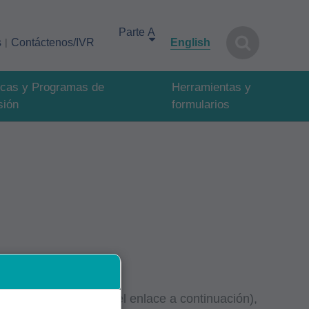
Select your area of interest
s
Contáctenos/IVR
English
ticas y Programas de
Herramientas y
sión
formularios
(de los códigos T en el enlace a continuación),