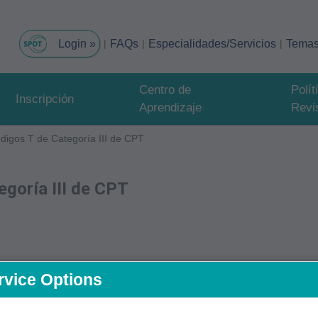
FAQs
Especialidades/Servicios
Tema
Centro de
Polí
Inscripción
Aprendizaje
Revi
digos T de Categoría III de CPT
egoría III de CPT
ación
rvice Options
e presenten registros que respalden el código facturado 