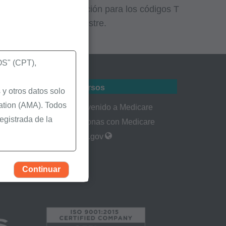
esentación de reclamación para los códigos T
 actualizada cada trimestre.
" (CPT),
Recursos
y otros datos solo
ation (AMA). Todos
tes
Bienvenido a Medicare
egistrada de la
Personas con Medicare
rmularios
CMS.gov
igura en los
Continuar