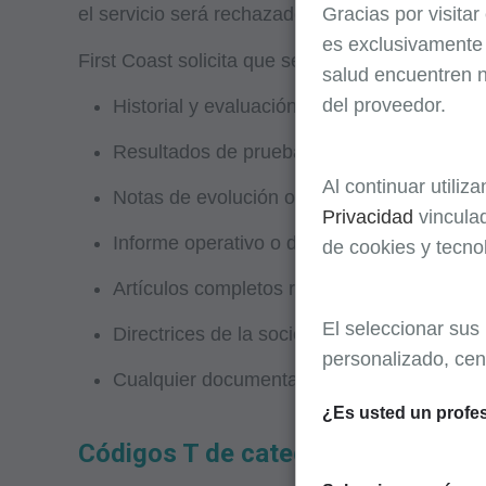
el servicio será rechazado. La reclamación de
Gracias por visitar
es
exclusivament
First Coast solicita que se envíe la siguiente 
salud encuentren n
del proveedor.
Historial y evaluación física
Resultados de pruebas de laboratorio o de 
Al continuar utiliz
Notas de evolución o de consulta del servic
Privacidad
vinculad
Informe operativo o de procedimiento, si p
de cookies y tecno
Artículos completos revisados por pares
El seleccionar sus
Directrices de la sociedad
personalizado, cen
Cualquier documentación adicional que res
¿Es usted un profes
Códigos T de categoría III de CPT