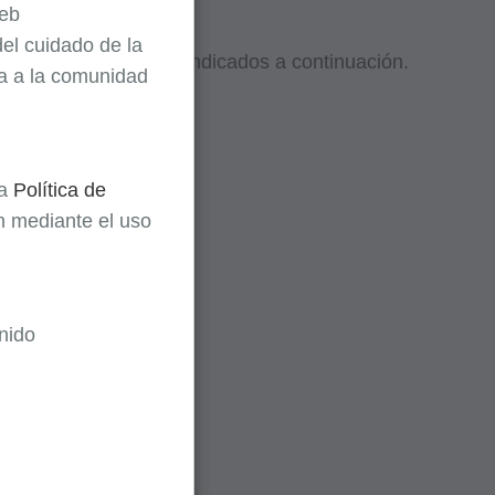
Web
el cuidado de la
es
para los códigos T indicados a continuación.
ta a la comunidad
la
Política de
ón mediante el uso
nido