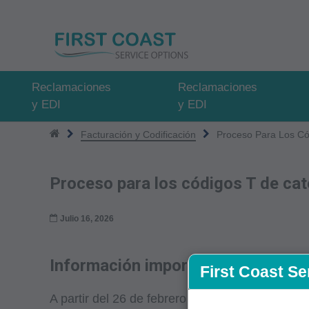
Pasar
al
contenido
principal
Reclamaciones
Reclamaciones
y EDI
y EDI
Facturación y Codificación
Proceso Para Los Có
Proceso para los códigos T de cat
Julio 16, 2026
Información importante de factur
First Coast Se
A partir del 26 de febrero de 2024, cuando no s